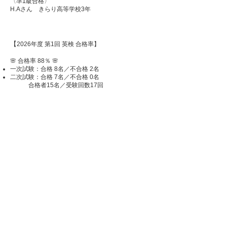
〈準1級合格〉
H.Aさん きらり高等学校3年
【
2026年度 第1回 英検 合格率】
🌸 合格率 88％ 🌸
一次試験：合格 8名／不合格 2名
二次試験：合格 7名／不合格 0名
合格者15名／受験回数17回
対象：
小学生
中学生
高校生