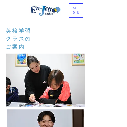
ME
NU
英検学習
クラスの
ご案内