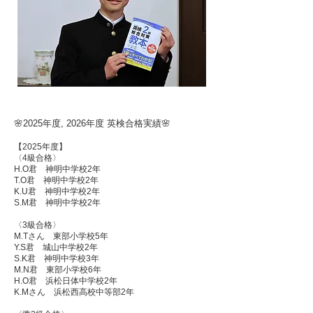
🌸2025年度, 2026年度 英検合格実績🌸
【2025年度】
〈4級合格〉
H.O君 神明中学校2年
T.O君 神明中学校2年
K.U君 神明中学校2年
S.M君 神明中学校2年
〈3級合格〉
M.Tさん 東部小学校5年
Y.S君 城山中学校2年
S.K君 神明中学校3年
M.N君 東部小学校6年
H.O君 浜松日体中学校2年
K.Mさん 浜松西高校中等部2年