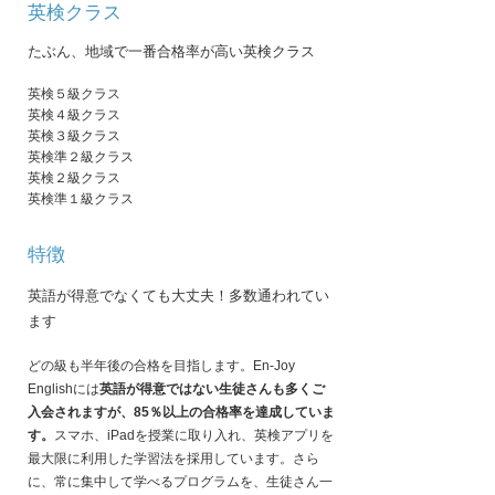
​英検クラス
た
ぶん
、地域で一番合格率が高い英検クラス
​英検５級クラス
​英検４級クラス
英検３級クラス
英検準２級クラス
英検２級クラス
英検準１級クラス
​特徴
英語が得意でなくても大丈夫！多数通われてい
ます
どの級も半年後の合格を目指します。En-Joy
Englishには
英語が得意ではない生徒さんも多くご
入会されますが、85
％以上の合格率を達成していま
す。
スマホ、iPadを授業に取り入れ、英検アプリを
最大限に利用した学習法を採用しています。さら
に、常に集中して学べるプログラムを、生徒さん一