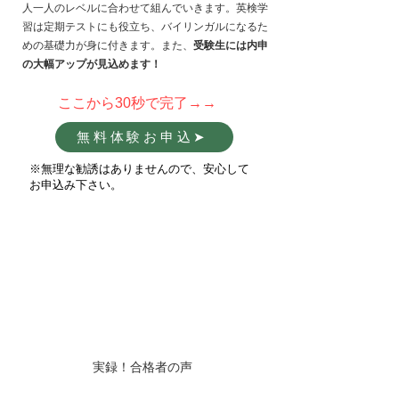
人一人のレベルに合わせて組んでいきます。英検学
習は定期テストにも役立ち、バイリンガルになるた
めの基礎力が身に付きます。また
、
受
験生には内申
の大幅アップが見込めます！
ここから30秒で完了→→
無料体験お申込➤
​※無理な勧誘はありませんので、安心して
お申込み下さい。
実録！合格者の声
英検２級合格 磐田南高校合格 本間大智君​