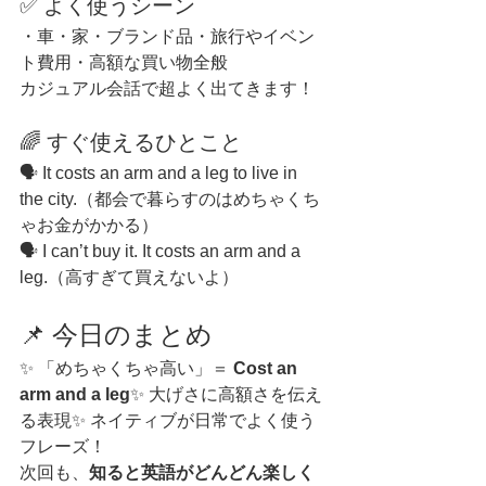
✅ よく使うシーン
・車・家・ブランド品・旅行やイベン
ト費用・高額な買い物全般
カジュアル会話で超よく出てきます！
🌈 すぐ使えるひとこと
🗣 It costs an arm and a leg to live in 
the city.（都会で暮らすのはめちゃくち
ゃお金がかかる）
🗣 I can’t buy it. It costs an arm and a 
leg.（高すぎて買えないよ）
📌 今日のまとめ
✨ 「めちゃくちゃ高い」＝ 
Cost an 
arm and a leg
✨ 大げさに高額さを伝え
る表現✨ ネイティブが日常でよく使う
フレーズ！
次回も、
知ると英語がどんどん楽しく