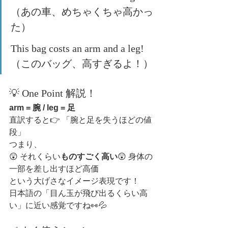
（あの車、めちゃくちゃ高かっ
た）
This bag costs an arm and a leg!
（このバッグ、高すぎるよ！）
💡 One Point 解説！
arm = 腕 / leg = 足
直訳すると👉 「腕と足を失うほどの値
段」
つまり、
😲 それくらい
ものすごく高い
😲 身体の
一部を差し出すほど高価
という大げさなイメージ表現です！
日本語の「目ん玉が飛び出るくらい高
い」に近い感覚ですね👀💦