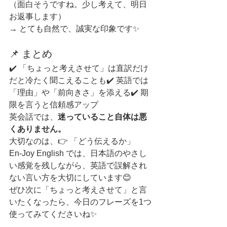
（面白そうですね。少し考えて、明日
お返事します）
→ とても自然で、誠実な印象です✨
📌 まとめ
✔️ 「ちょっと考えさせて」は直訳だけ
だと冷たく聞こえることも✔️ 英語では
「理由」や「前向きさ」を添える✔️ 期
限を言うと信頼感アップ
英会話では、
迷っていること自体は悪
くありません。
大切なのは、👉 「どう伝えるか」
En-Joy English では、日本語のやさし
い感覚を残しながら、英語で誤解され
ない言い方を大切にしています😊
ぜひ次に「ちょっと考えさせて」と言
いたくなったら、今日のフレーズを1つ
使ってみてくださいね✨