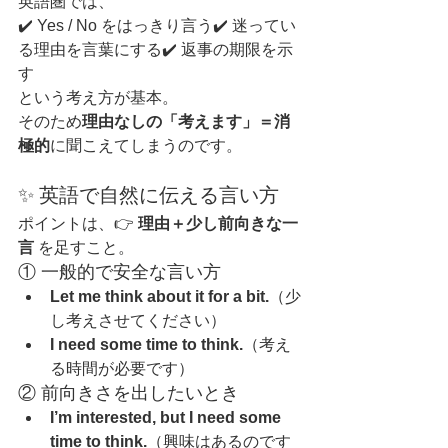
英語圏では、
✔️ Yes / No をはっきり言う✔️ 迷ってい
る理由を言葉にする✔️ 返事の期限を示
す
という考え方が基本。
そのため
理由なしの「考えます」＝消
極的
に聞こえてしまうのです。
✨ 英語で自然に伝える言い方
ポイントは、👉 
理由＋少し前向きな一
言
 を足すこと。
① 一般的で安全な言い方
Let me think about it for a bit.
（少
し考えさせてください）
I need some time to think.
（考え
る時間が必要です）
② 前向きさを出したいとき
I’m interested, but I need some 
time to think.
（興味はあるのです