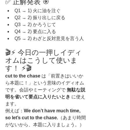
✅ 正解発表 🎯
Q1 → 1) 火に油を注ぐ
Q2 → 2) 振り出しに戻る
Q3 → 2) かろうじて
Q4 → 2) 要点に入る
Q5 → 2) わざと反対意見を言う人
🎬⚡ 今日の一押しイディ
オムはこうして使いま
す！ ⚡🎬
cut to the chase
 は「前置きはいいか
ら本題に！」という意味のイディオム
です。会話やミーティングで 
無駄な説
明を省いて要点に入りたいとき
 に使え
ます。
例えば：
We don’t have much time, 
so let’s cut to the chase.
（あまり時間
がないから、本題に入りましょう。）