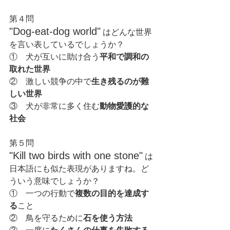
第４問
"Dog-eat-dog world"
 はどんな世界
を言い表しているでしょうか？
①　犬が互いに助け合う
平和で調和の
取れた世界
②　激しい競争の中で
生き残るのが難
しい世界
③　犬が非常に多く住む
動物愛護的な
社会
第５問
"Kill two birds with one stone"
 は
日本語にも似た表現がありますね。ど
ういう意味でしょうか？
①　一つの行動で
複数の目的を達成す
る
こと
②　鳥を守るために
石を使う方法