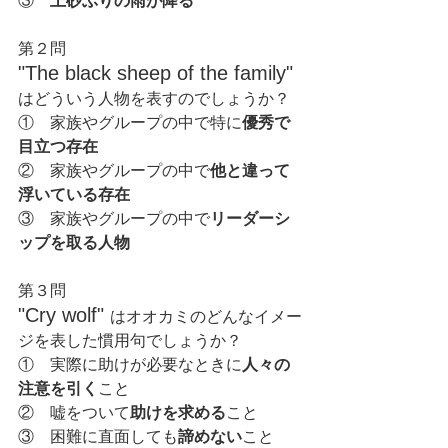
③　
土砂ぶりの雨が降る
第２問
"The black sheep of the family" 
はどういう人物を表すのでしょうか？
①　家族やグループの中で特に
優秀で
目立つ存在
②　家族やグループの中で
他と違って
浮いている存在
③　家族やグループの中で
リーダーシ
ップを取る人物
第３問
"Cry wolf" 
はオオカミのどんなイメー
ジを表した慣用句でしょうか？
①　実際に助けが必要なときに
人々の
注意を引く
こと
②　嘘をついて
助けを求める
こと
③　困難に直面しても
諦めない
こと