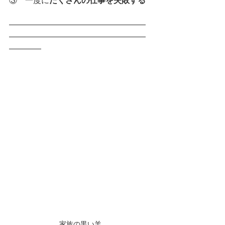
③　一度に
たくさんの仕事を失敗する
―――――――――――――――――
―――――――――――――――――
――――
家族の黒い羊