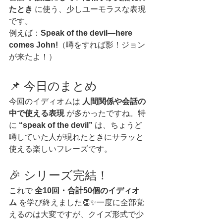
たとき
 に使う、少しユーモラスな表現
です。
例えば：
Speak of the devil—here 
comes John!
（噂をすれば影！ジョン
が来たよ！）
📌 今日のまとめ
今回のイディオムは 
人間関係や会話の
中で使える表現
 が多かったですね。特
に 
“speak of the devil”
 は、ちょうど
噂していた人が現れたときにサラッと
使える楽しいフレーズです。
🎉 シリーズ完結！
これで 
全10回・合計50個のイディオ
ム
 を学び終えました👏✨一度に全部覚
えるのは大変ですが、クイズ形式で少