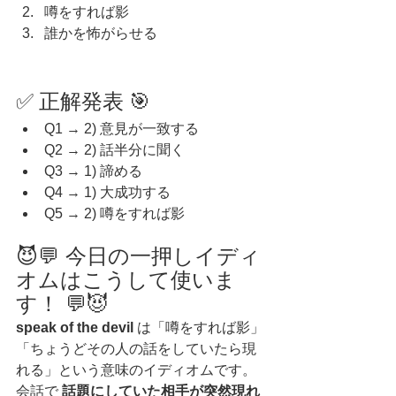
噂をすれば影
誰かを怖がらせる
✅ 正解発表 🎯
Q1 → 2) 意見が一致する
Q2 → 2) 話半分に聞く
Q3 → 1) 諦める
Q4 → 1) 大成功する
Q5 → 2) 噂をすれば影
😈💬 今日の一押しイディ
オムはこうして使いま
す！ 💬😈
speak of the devil
 は「噂をすれば影」
「ちょうどその人の話をしていたら現
れる」という意味のイディオムです。
会話で 
話題にしていた相手が突然現れ