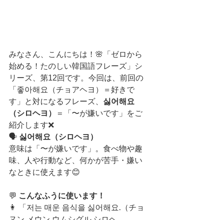
みなさん、こんにちは！🌸「ゼロから
始める！たのしい韓国語フレーズ」シ
リーズ、第12回です。今回は、前回の
「좋아해요（チョアヘヨ）＝好きで
す」と対になるフレーズ、
싫어해요
（シロヘヨ）
＝「〜が嫌いです」をご
紹介します❌
🗣 
싫어해요（シロヘヨ）
意味は「〜が嫌いです」。食べ物や趣
味、人や行動など、何かが苦手・嫌い
なときに使えます😊
💬 
こんなふうに使います！
👩 「저는 매운 음식을 싫어해요.（チョ
ヌン メウン ウムシグル シロヘ