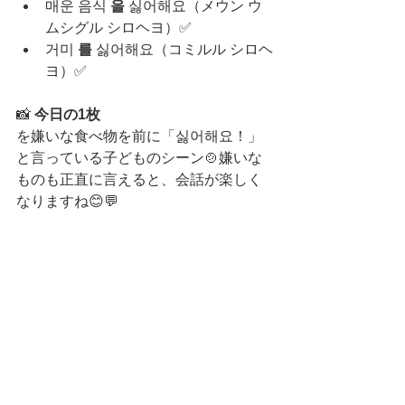
매운 음식 
을
 싫어해요（メウン ウ
ムシグル シロヘヨ）✅
거미 
를
 싫어해요（コミルル シロヘ
ヨ）✅
📸 
今日の1枚
を嫌いな食べ物を前に「싫어해요！」
と言っている子どものシーン🍲嫌いな
ものも正直に言えると、会話が楽しく
なりますね😊💬