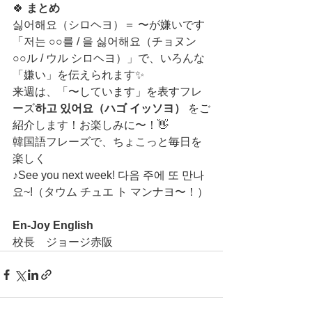
🍀 
まとめ
싫어해요（シロヘヨ）＝ 〜が嫌いです
「저는 ○○를 / 을 싫어해요（チョヌン 
○○ル / ウル シロヘヨ）」で、いろんな
「嫌い」を伝えられます✨
来週は、「〜しています」を表すフレ
ーズ
하고 있어요（ハゴ イッソヨ）
 をご
紹介します！お楽しみに〜！👋
韓国語フレーズで、ちょこっと毎日を
楽しく
♪See you next week! 다음 주에 또 만나
요~!（タウム チュエ ト マンナヨ〜！）
En-Joy English
校長　ジョージ赤阪