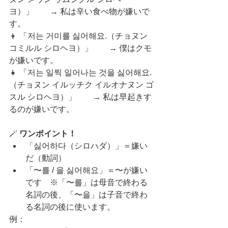
ヨ）」  → 私は辛い食べ物が嫌いで
す。
👦 「저는 거미를 싫어해요.（チョヌン 
コミルル シロヘヨ）」  → 僕はクモ
が嫌いです。
👧 「저는 일찍 일어나는 것을 싫어해요.
（チョヌン イルッチク イルオナヌン ゴ
スル シロヘヨ）」  → 私は早起きす
るのが嫌いです。
🪄 
ワンポイント！
「싫어하다（シロハダ）」＝嫌い
だ（動詞）
「〜를 / 을 싫어해요」＝〜が嫌い
です ※「〜를」は母音で終わる
名詞の後、「〜을」は子音で終わ
る名詞の後に使います。
例：