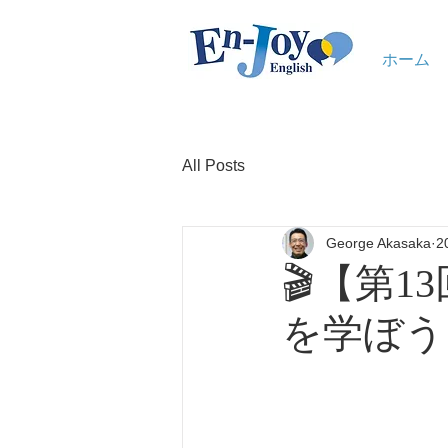
ホーム
All Posts
George Akasaka
2
🎬【第
を学ぼう