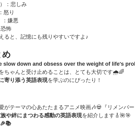
（青）：悲しみ
）：怒り
（緑）：嫌悪
：恐怖
えると、記憶にも残りやすいですよ♪
とめ
 slow down and obsess over the weight of life's pr
ちゃんと受け止めることは、とても大切です🌧️🌈
に寄り添う英語表現
を学ぶのにぴったり！
！
愛がテーマの心あたたまるアニメ映画🎶💀『リメンバ
家族や絆にまつわる感動の英語表現
を紹介します🎸🌺🎯 
🎉📚