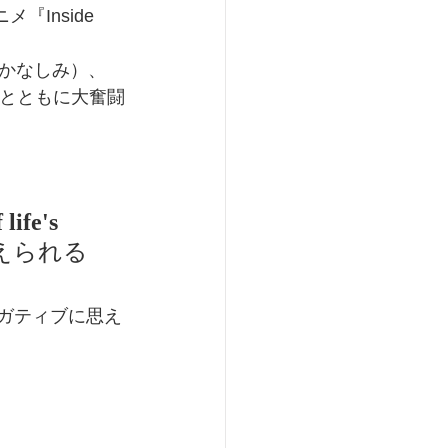
『Inside 
（かなしみ）、
成長とともに大奮闘
life's 
えられる
ネガティブに思え