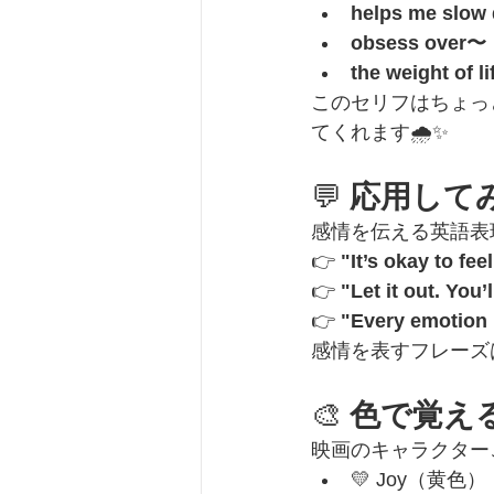
helps me slow
obsess over〜
the weight of l
このセリフはちょっ
てくれます🌧️✨
💬 
応用して
感情を伝える英語表
👉 
"It’s okay to fe
👉 
"Let it out. You’l
👉 
"Every emotion 
感情を表すフレーズ
🎨 
色で覚え
映画のキャラクター
💛 Joy（黄色