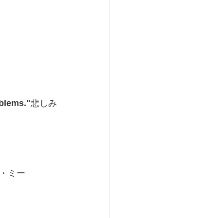
oblems."
悲しみ
ー・ミー