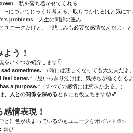
 down
：私を落ち着かせてくれる
：〜についてじっくり考える、取りつかれるほど気にす
ife's problems
：人生の問題の重み
とユニークだけど、「悲しみも必要な感情なんだよ」と
みよう！
現をいくつか紹介します👇
el sad sometimes."
（時には悲しくなっても大丈夫だよ
l feel better."
（思いっきり泣けば、気持ちが軽くなる
has a purpose."
（すべての感情には意味がある。）
は、
人との関係を深める
ときにも役立ちます😊💕
る感情表現！
ごとに色が決まっているのもユニークなポイント🎨✨
）：喜び