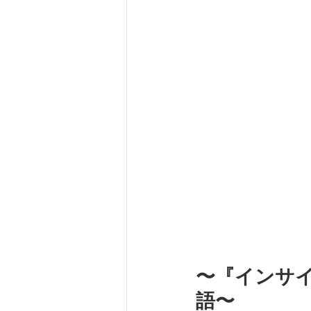
〜『インサ
語〜