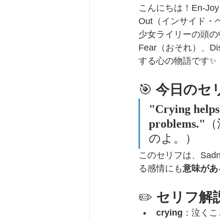
こんにちは！En-Joy
Out（インサイド
少女ライリーの頭の中
Fear（おそれ）、D
する心の物語です✨
🎯 
今日のセ
"Crying helps 
problems."
（
のよ。）
このセリフは、Sad
る感情にも
意味があ
✏️ 
セリフ解
crying
：泣くこ