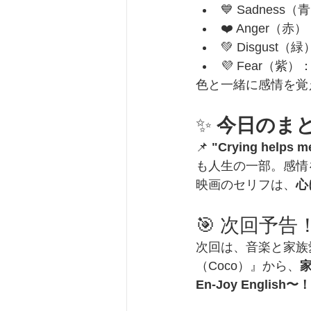
💙 Sadness
❤️ Anger（赤
💚 Disgust
💜 Fear（紫）
色と一緒に感情を覚
✨ 
今日のま
📌 
"Crying helps me
も人生の一部。感情を
映画のセリフは、
心
🎯 次回予告
次回は、音楽と家族
（Coco）』から、
En-Joy English〜！