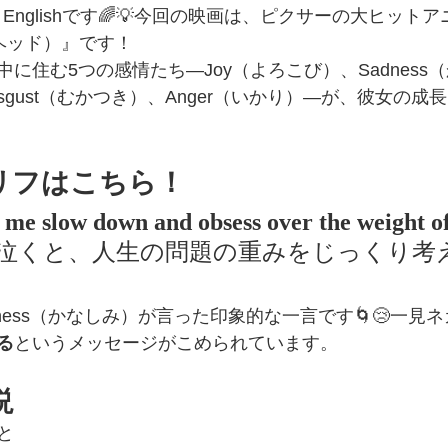
 Englishです🌈💡今回の映画は、ピクサーの大ヒットアニメ
・ヘッド）』です！
に住む5つの感情たち—Joy（よろこび）、Sadness
isgust（むかつき）、Anger（いかり）—が、彼女の
リフはこちら！
me slow down and obsess over the weight of 
泣くと、人生の問題の重みをじっくり考
ness（かなしみ）が言った印象的な一言です🌀😢一見
る
というメッセージがこめられています。
説
と