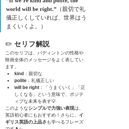
“If we’re kind and polite, the 
world will be right.”
（親切で礼
儀正しくしていれば、世界はう
まくいくよ。）
✏️ 
セリフ解説
このセリフは、パディントンの性格や
映画全体のメッセージをよく表してい
ます。
kind
：親切な
polite
：礼儀正しい
will be right
：「うまくいく」「正
しくなる」という意味で、ポジテ
ィブな未来を表す💡
このような
シンプルで力強い表現
は、
英語初心者にもおすすめ！さらに、
イ
ギリス英語の上品さ
も学べるフレーズ
です🎩✨