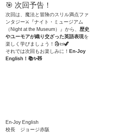
🎯 次回予告！
次回は、魔法と冒険のスリル満点ファ
ンタジー⚔️『ナイト・ミュージアム
（Night at the Museum）』から、
歴史
やユーモアが織り交ざった英語表現
を
楽しく学びましょう！🗿📜🦖
それでは次回もお楽しみに！
En-Joy 
English！📚✨🧸
En-Joy English
校長　ジョージ赤阪