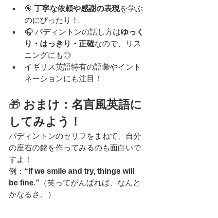
🎯 
丁寧な依頼や感謝の表現
を学ぶ
のにぴったり！
🎧 パディントンの話し方は
ゆっく
り・はっきり・正確
なので、リス
ニングにも◎
イギリス英語特有の語彙やイント
ネーションにも注目！
🎁 
おまけ：名言風英語に
してみよう！
パディントンのセリフをまねて、自分
の座右の銘を作ってみるのも面白いで
すよ！
例：
“If we smile and try, things will 
be fine.”
（笑ってがんばれば、なんと
かなるさ。）