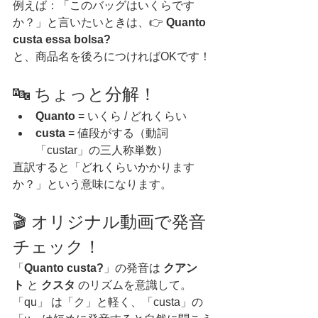
例えば：「このバッグはいくらです
か？」と言いたいときは、👉 
Quanto 
custa essa bolsa?
と、商品名を後ろにつければOKです！
🔤 ちょっと分解！
Quanto
 = いくら / どれくらい
custa
 = 値段がする（動詞
「custar」の三人称単数）
直訳すると「どれくらいかかります
か？」という意味になります。
🎬 オリジナル動画で発音
チェック！
「
Quanto custa?
」の発音は 
クアン
ト
 と 
クスタ
 のリズムを意識して。
「qu」 は「ク」と軽く、「custa」の