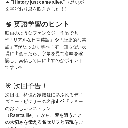
🔸 
“History just came alive.”
（歴史が
文字どおり息を吹き返した！）
🧠 
英語学習のヒント
映画のようなファンタジー作品でも、
**「リアルな日常英語」
や
「歴史的な英
語」**がたっぷり学べます！知らない表
現に出会ったら、字幕を見て意味を確
認し、真似して口に出すのがポイント
です📣✨
🎯 次回予告！
次回は、料理と家族愛にあふれるディ
ズニー・ピクサーの名作🍝🐭『レミー
のおいしいレストラン
（Ratatouille）』から、
夢を追うこと
の大切さを伝える名セリフと表現
をご