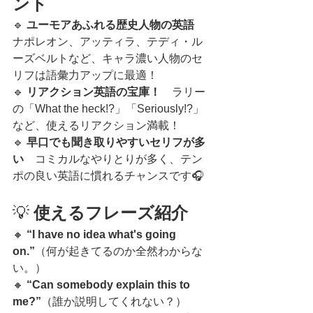
ント
🔹 
ユーモアあふれる歴史人物の英語
ナポレオン、アッティラ、テディ・ル
ーズベルトなど、キャラ濃い人物のセ
リフは語彙力アップに最適！
🔹 
リアクション英語の宝庫！
　ラリー
の「What the heck!?」「Seriously!?」
など、使えるリアクション満載！
🔹 
早口でも聞き取りやすいセリフが多
い
　コミカルなやりとりが多く、テン
ポの良い英語に慣れるチャンスです🎧
💡 
使えるフレーズ紹介
🔸 
“I have no idea what's going 
on.”
（何が起きてるのか全然わからな
い。）
🔸 
“Can somebody explain this to 
me?”
（誰か説明してくれない？）