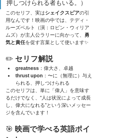
押しつけられる者もいる。）
このセリフ、実は
シェイクスピア
の引
用なんです！映画の中では、テディ・
ルーズベルト（演：ロビン・ウィリア
ムズ）が主人公ラリーに向かって、
勇
気と責任
を促す言葉として使います✨
✏️ 
セリフ解説
greatness
：偉大さ、卓越
thrust upon
：〜に（無理に）与え
られる、押しつけられる
このセリフは、単に「偉人」を意味す
るだけでなく、“人は状況によって成長
し、偉大になれる”という深いメッセー
ジを含んでいます！
🎯 
映画で学べる英語ポイ