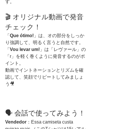
す。
🎬 オリジナル動画で発音
チェック！
「
Que ótimo!
」は、オの部分をしっか
り強調して、明るく言うと自然です。
「
Vou levar um!
」は「レヴァール」の
「r」を軽く巻くように発音するのがポ
イント。
動画でイントネーションとリズムを確
認して、笑顔でリピートしてみましょ
う🎥
🗣️ 会話で使ってみよう！
Vendedor
：Essa camiseta custa 
quinze reais.（このTシャツは15レアル