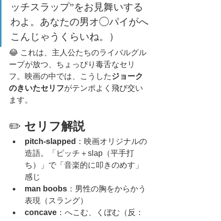
ッチスラップ”をお見舞いする
わよ。あなたの男オ◯パイがへ
こんじゃうくらいね。）
😂 これは、主人公たちのライバルグル
ープが放つ、ちょっぴり毒舌なセリ
フ。映画の中では、こうした
ジョーク
のきいたセリフ
がテンポよく飛び交い
ます。
✏️ 
セリフ解説
pitch-slapped
：映画オリジナルの
造語。「ピッチ＋slap（平手打
ち）」で「音楽的に叩きのめす」
感じ
man boobs
：男性の胸をからかう
表現（スラング）
concave
：へこむ、くぼむ（反：