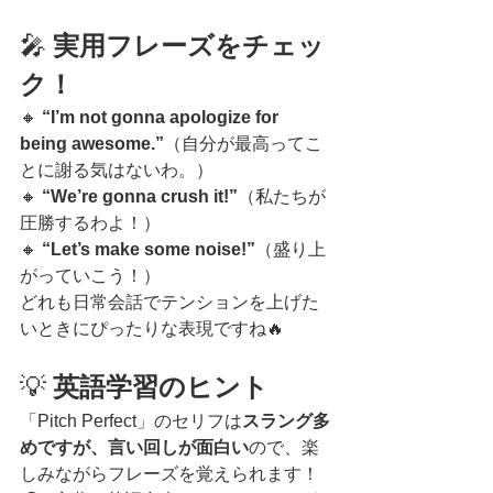
🎤 
実用フレーズをチェッ
ク！
🔸 
“I’m not gonna apologize for 
being awesome.”
（自分が最高ってこ
とに謝る気はないわ。）
🔸 
“We’re gonna crush it!”
（私たちが
圧勝するわよ！）
🔸 
“Let’s make some noise!”
（盛り上
がっていこう！）
どれも日常会話でテンションを上げた
いときにぴったりな表現ですね🔥
💡 
英語学習のヒント
「Pitch Perfect」のセリフは
スラング多
めですが、言い回しが面白い
ので、楽
しみながらフレーズを覚えられます！