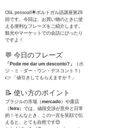
Olá, pessoal!🌟ポルトガル語講座第29
回です。今回は、お買い物のときに使
える便利なフレーズをご紹介します。
観光やマーケットでの会話にぴったり
ですよ！
💬 今日のフレーズ
「Pode me dar um desconto?」
（ポ
ジ・ミ・ダー・ウン・デスコント？）
👉 「値引きしてもらえますか？」
📝 使い方のポイント
ブラジルの市場（
mercado
）や露店
（
feira
）では、値段交渉が意外と日常
的！そんなとき、この一言を笑顔で伝
えると、とても自然です😊