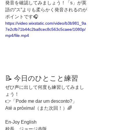
発音を確認してみましょう！「s」が英
語の“ス”よりも柔らかく発音されるのが
ポイントです🎧
https://video.wixstatic.com/video/b3b981_9a
7e2cfb71b44c2ba8cec8c563c5caee/1080p/
mp4/file.mp4
📝 今日のひとこと練習
ぜひ声に出して何度も練習してみまし
ょう！
👉「Pode me dar um desconto?」
Até a próxima!（また次回！）🌈
En-Joy English
校長　ジョージ赤阪