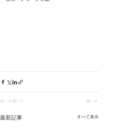
すべて表示
最新記事