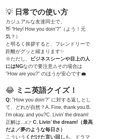
💡 
日常での使い方
カジュアルな友達同士で、
👋 “Hey! How you doin’?”（よう！元
気？）
と明るく挨拶すると、フレンドリーで
距離がグッと縮まります✨
※ただし、
ビジネスシーンや目上の人
にはNG
なので要注意⚠️その場合は 
"How are you?" のほうが安心です💼
😂 
ミニ英語クイズ！
Q:
 "How you doin'?" に対する返しとし
て、どれが自然？A. Fine, thank you.B. 
I'm okay, and you?C. Livin' the dream!
正解は…👉 
C. Livin’ the dream!（最高
だよ／夢のような毎日さ）
こういう
くだけた言い回し
も、ドラマ