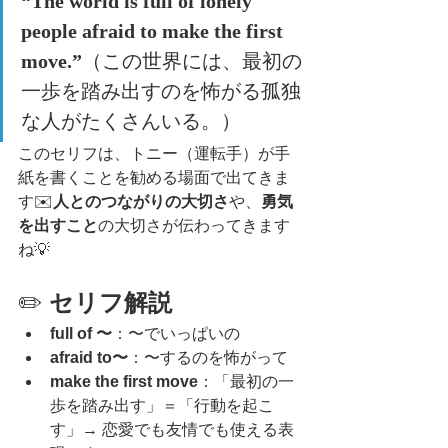
“The world is full of lonely 
people afraid to make the first 
move.”
（この世界には、最初の
一歩を踏み出すのを怖がる孤独
な人がたくさんいる。）
このセリフは、トニー（運転手）が手
紙を書くことを勧める場面で出てきま
す✉️
人とのつながりの大切さ
や、
勇気
を出すこと
の大切さが伝わってきます
ね💡
✏️ 
セリフ解説
full of 〜
：〜でいっぱいの
afraid to〜
：〜するのを怖がって
make the first move
：「最初の一
歩を踏み出す」＝「行動を起こ
す」→ 恋愛でも友情でも使える表