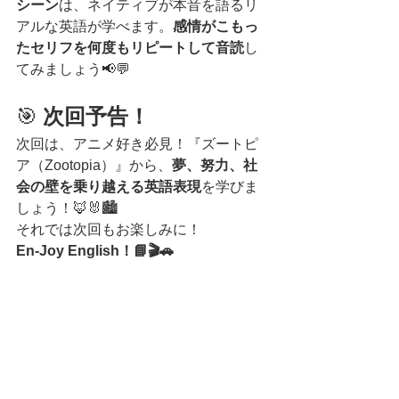
シーン
は、ネイティブが本音を語るリ
アルな英語が学べます。
感情がこもっ
たセリフを何度もリピートして音読
し
てみましょう📢💬
🎯 
次回予告！
次回は、アニメ好き必見！『ズートピ
ア（Zootopia）』から、
夢、努力、社
会の壁を乗り越える英語表現
を学びま
しょう！🦊🐰🏙️
それでは次回もお楽しみに！
En-Joy English！📘🎬🚗