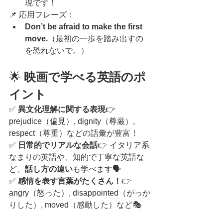
現です！
📌 応用フレーズ：
Don’t be afraid to make the first 
move.
（最初の一歩を踏み出すの
を恐れないで。）
🌟 
映画で学べる英語のポ
イント
✅ 
異文化理解に関する表現
👉 
prejudice（偏見）, dignity（尊厳）, 
respect（尊重）などの語彙が豊富！
✅ 
日常的でリアルな会話
👉 イタリア系
なまりの英語や、知的で丁寧な英語な
ど、
話し方の違い
も学べます🗣️
✅ 
感情を表す言葉がたくさん！
👉 
angry（怒った）, disappointed（がっか
りした）, moved（感動した）など🎭