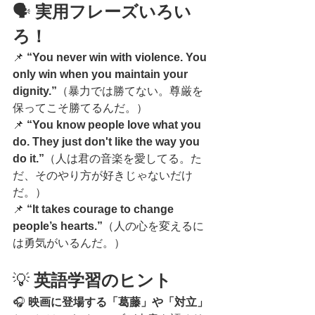
🗣️ 
実用フレーズいろい
ろ！
📌 
“You never win with violence. You 
only win when you maintain your 
dignity.”
（暴力では勝てない。尊厳を
保ってこそ勝てるんだ。）
📌 
“You know people love what you 
do. They just don't like the way you 
do it.”
（人は君の音楽を愛してる。た
だ、そのやり方が好きじゃないだけ
だ。）
📌 
“It takes courage to change 
people’s hearts.”
（人の心を変えるに
は勇気がいるんだ。）
💡 
英語学習のヒント
🎧 
映画に登場する「葛藤」や「対立」