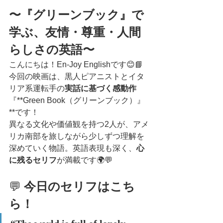
〜『グリーンブック』で
学ぶ、友情・尊重・人間
らしさの英語〜
こんにちは！En-Joy Englishです😊📘
今回の映画は、黒人ピアニストとイタ
リア系運転手の
実話に基づく感動作
『**Green Book（グリーンブック）』
**です！
異なる文化や価値観を持つ2人が、アメ
リカ南部を旅しながら少しずつ理解を
深めていく物語。英語表現も深く、
心
に残るセリフ
が満載です🌍💬
💬 
今日のセリフはこち
ら！