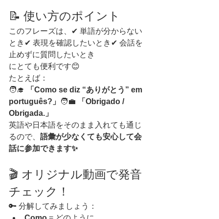
📝 使い方のポイント
このフレーズは、✔ 単語が分からない
とき✔ 表現を確認したいとき✔ 会話を
止めずに質問したいとき
にとても便利です😊
たとえば：
🧑‍🎓 
「Como se diz “ありがとう” em 
português?」
🧑‍💼 
「Obrigado / 
Obrigada.」
英語や日本語をそのまま入れても通じ
るので、
語彙が少なくても安心して会
話に参加できます✨
🎬 オリジナル動画で発音
チェック！
🔑 分解してみましょう：
Como
 = どのように