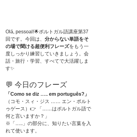
Olá, pessoal!🌟ポルトガル語講座第37
回です。今回は、
分からない単語をそ
の場で聞ける超便利フレーズ
をもう一
度しっかり練習していきましょう。会
話・旅行・学習、すべてで大活躍しま
す✨
💬 今日のフレーズ
「Como se diz ….. em português?」
（コモ・スィ・ジス …… エン・ポルト
ゥゲース）👉 「……はポルトガル語で
何と言いますか？」
※「…..」の部分に、知りたい言葉を入
れて使います。