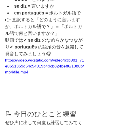
se diz
 = 言いますか
em português
 = ポルトガル語で
👉 直訳すると「どのように言います
か、ポルトガル語で？」＝「ポルトガ
ル語で何と言いますか？」
動画では✔ 
se diz
 のなめらかなつなが
り✔ 
português
 の語尾の音を意識して
発音してみましょう🎧
https://video.wixstatic.com/video/b3b981_71
e0651359d54c54919b49cb824beff6/1080p/
mp4/file.mp4
📝 今日のひとこと練習
ぜひ声に出して何度も練習してみてく