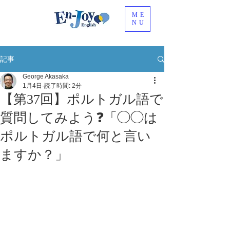
ME
NU
記事
George Akasaka
1月4日
読了時間: 2分
【第37回】ポルトガル語で
質問してみよう❓「◯◯は
ポルトガル語で何と言い
ますか？」