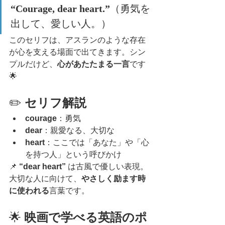
“Courage, dear heart.”
（勇気を
出して、愛しい人。）
このセリフは、アスランのような存在
が心を支える場面で出てきます。シン
プルだけど、
心があたたまる一言
です
🌟
✏️ 
セリフ解説
courage
：勇気
dear
：親愛なる、大切な
heart
：ここでは「あなた」や「心
を持つ人」という呼びかけ
📌 
“dear heart”
 は古風で優しい表現。
大切な人に向けて、
やさしく励ます時
に使われる
言葉です。
🌟 
映画で学べる英語のポ