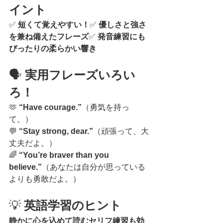
イント
✅ 
短くて覚えやすい！
✅ 
優しさと強さ
を兼ね備えたフレーズ
✅ 
発音練習にも
ぴったりの柔らかい響き
🗣️ 
実用フレーズいろい
ろ！
🫶 
“Have courage.”
（勇気を持っ
て。）
💬 
“Stay strong, dear.”
（頑張って、大
丈夫だよ。）
🌈 
“You’re braver than you 
believe.”
（あなたは自分が思っている
よりも勇敢だよ。）
💡 
英語学習のヒント
静かに心を込めて読むセリフ練習も効