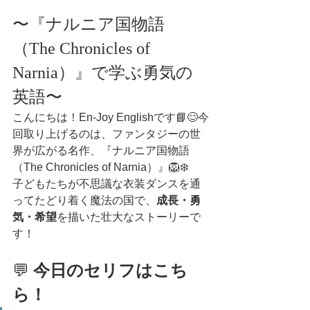
〜『ナルニア国物語
（The Chronicles of 
Narnia）』で学ぶ勇気の
英語〜
こんにちは！En-Joy Englishです📘😊今
回取り上げるのは、ファンタジーの世
界が広がる名作、『ナルニア国物語
（The Chronicles of Narnia）』🦁❄️
子どもたちが不思議な衣装ダンスを通
ってたどり着く魔法の国で、
成長・勇
気・希望
を描いた壮大なストーリーで
す！
💬 
今日のセリフはこち
ら！