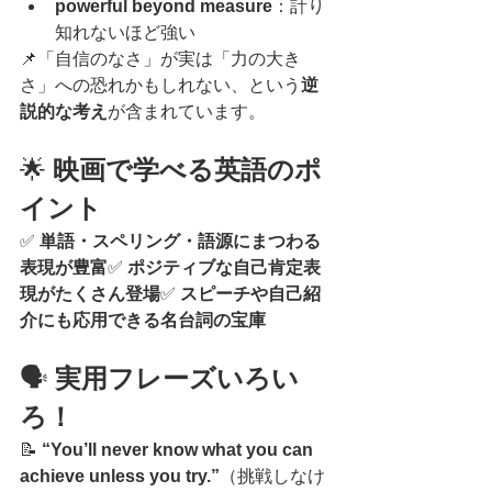
powerful beyond measure
：計り
知れないほど強い
📌「自信のなさ」が実は「力の大き
さ」への恐れかもしれない、という
逆
説的な考え
が含まれています。
🌟 
映画で学べる英語のポ
イント
✅ 
単語・スペリング・語源にまつわる
表現が豊富
✅ 
ポジティブな自己肯定表
現がたくさん登場
✅ 
スピーチや自己紹
介にも応用できる名台詞の宝庫
🗣️ 
実用フレーズいろい
ろ！
📝 
“You’ll never know what you can 
achieve unless you try.”
（挑戦しなけ