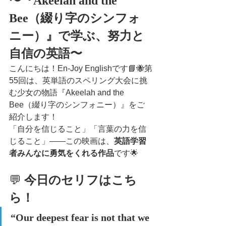
〜『Akeelah and the 
Bee（綴り字のシンフォ
ニー）』で学ぶ、努力と
自信の英語〜
こんにちは！En-Joy Englishです📘🐝第
55回は、英単語のスペリング大会に挑
む少女の物語『Akeelah and the 
Bee（綴り字のシンフォニー）』をご
紹介します！
「自分を信じること」「言葉の力を信
じること」――この映画は、
英語学習
者みんなに勇気をくれる作品
です🌟
💬 
今日のセリフはこち
ら！
“Our deepest fear is not that we 