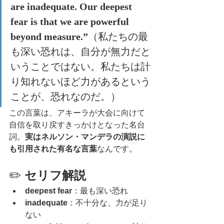
are inadequate. Our deepest 
fear is that we are powerful 
beyond measure.”
（私たちの最
も深い恐れは、自分が無力だと
いうことではない。私たちは計
り知れないほど力があるという
ことが、恐れなのだ。）
この言葉は、アキーラが大会に向けて
自信を取り戻すきっかけとなった名台
詞。
実はネルソン・マンデラの演説に
も引用された有名な言葉
なんです。
✏️ 
セリフ解説
deepest fear
：最も深い恐れ
inadequate
：不十分な、力が足り
ない