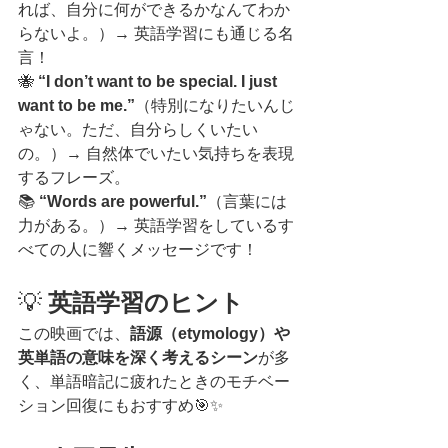
れば、自分に何ができるかなんてわか
らないよ。）→ 英語学習にも通じる名
言！
🐝 
“I don’t want to be special. I just 
want to be me.”
（特別になりたいんじ
ゃない。ただ、自分らしくいたい
の。）→ 自然体でいたい気持ちを表現
するフレーズ。
📚 
“Words are powerful.”
（言葉には
力がある。）→ 英語学習をしているす
べての人に響くメッセージです！
💡 
英語学習のヒント
この映画では、
語源（etymology）や
英単語の意味を深く考えるシーン
が多
く、単語暗記に疲れたときのモチベー
ション回復にもおすすめ🎯✨