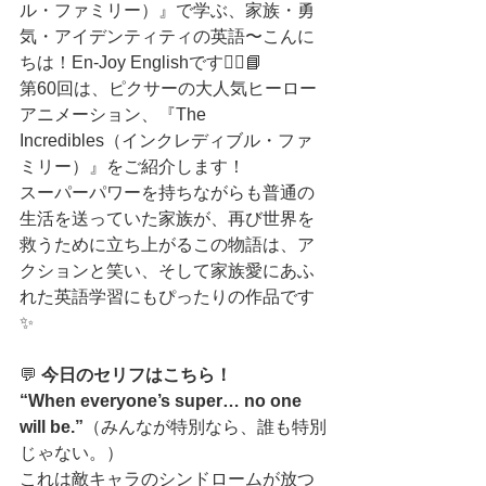
ル・ファミリー）』で学ぶ、家族・勇
気・アイデンティティの英語〜こんに
ちは！En-Joy Englishです🦸‍♀️📘
第60回は、ピクサーの大人気ヒーロー
アニメーション、『The 
Incredibles（インクレディブル・ファ
ミリー）』をご紹介します！
スーパーパワーを持ちながらも普通の
生活を送っていた家族が、再び世界を
救うために立ち上がるこの物語は、ア
クションと笑い、そして家族愛にあふ
れた英語学習にもぴったりの作品です
✨
💬 
今日のセリフはこちら！
“When everyone’s super… no one 
will be.”
（みんなが特別なら、誰も特別
じゃない。）
これは敵キャラのシンドロームが放つ