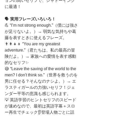
ョンの高いセリフで、シャドーイング
に最適！
🗣️ 
実用フレーズいろいろ！
💪 “I’m not strong enough.”（僕には強さ
が足りないよ。）→ 弱気な気持ちや葛
藤を表すときに使えるフレーズ。
👨‍👩‍👧‍👦 “You are my greatest 
adventure.”（君たちは、私の最高の冒
険だよ。）→ 家族への愛情を表す感動
的なセリフ✨
😅 “Leave the saving of the world to the 
men? I don't think so.”（世界を救うのを
男に任せる？そんなのナシよ。）→ エ
ラスティガールの力強いセリフ！ジェ
ンダー平等の意識も感じられます。
💡 英語学習のヒントセリフのスピード
が速めなので、最初は英語字幕＋スロ
ー再生でチェック👂登場人物ごとに話