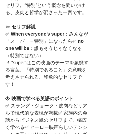
セリフ。“特別”という概念を問いかけ
る、皮肉と哲学が混ざった一言です。
✏️ 
セリフ解説
✅ 
When everyone’s super
：みんなが
「スーパー＝特別」になったら✅ 
no 
one will be
：誰もそうじゃなくなる
（特別ではない）
📌 “super”はこの映画のテーマを象徴す
る言葉。「特別であること」の意味を
考えさせられる、印象的なセリフで
す！
🌟
 映画で学べる英語のポイント
✅ スラング・ジョーク・皮肉などリア
ルで現代的な表現が満載✅ 家族内の会
話からビジネス風のセリフまで、幅広
く学べる✅ ヒーロー映画らしいテンシ