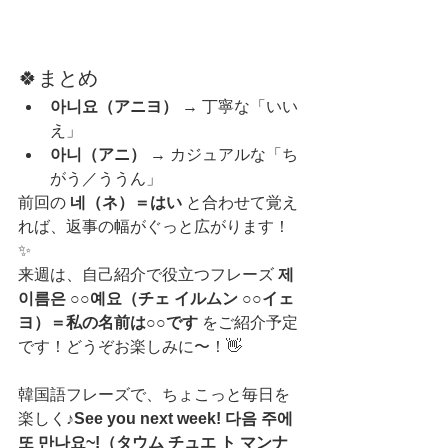
🍀まとめ
아니요（アニヨ）
 → 丁寧な「いい
え」
아니（アニ）
 → カジュアルな「ち
がう／ううん」
前回の 
네（ネ）＝はい
 と合わせて覚え
れば、返事の幅がぐっと広がります！
✨
来週は、自己紹介で役立つフレーズ 
제 
이름은 ○○예요（チェ イルムン ○○イェ
ヨ）＝私の名前は○○です
 をご紹介予定
です！どうぞお楽しみに〜！👋
韓国語フレーズで、ちょこっと毎日を
楽しく♪
See you next week! 다음 주에 
또 만나요~!（タウム チュエ ト マンナ