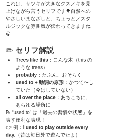
これは、サツキが大きなクスノキを見
上げながら言うセリフです🌳自然への
やさしいまなざしと、ちょっとノスタ
ルジックな雰囲気が伝わってきますね
🍃
✏️ 
セリフ解説
Trees like this
：こんな木（this の
ような trees）
probably
：たぶん、おそらく
used to + 動詞の原形
：かつて〜し
ていた（今はしていない）
all over the place
：あちこちに、
あらゆる場所に
📝 “used to” は「過去の習慣や状態」を
表す便利な表現！
👉 例：
I used to play outside every 
day.
（昔は毎日外で遊んでたよ）