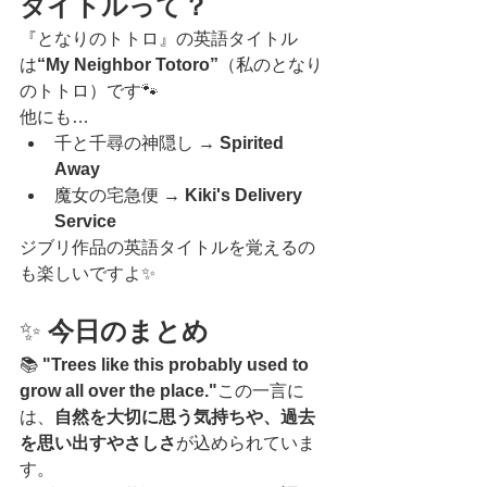
タイトルって？
『となりのトトロ』の英語タイトル
は
“My Neighbor Totoro”
（私のとなり
のトトロ）です🐾
他にも…
千と千尋の神隠し → 
Spirited 
Away
魔女の宅急便 → 
Kiki's Delivery 
Service
ジブリ作品の英語タイトルを覚えるの
も楽しいですよ✨
✨
 今日のまとめ
📚 
"Trees like this probably used to 
grow all over the place."
この一言に
は、
自然を大切に思う気持ちや、過去
を思い出すやさしさ
が込められていま
す。