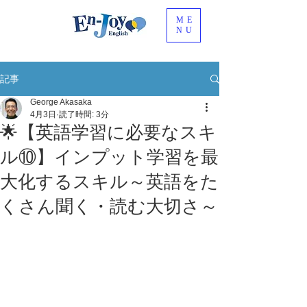
ME
NU
記事
George Akasaka
4月3日
読了時間: 3分
🌟【英語学習に必要なスキ
ル⑩】インプット学習を最
大化するスキル～英語をた
くさん聞く・読む大切さ～