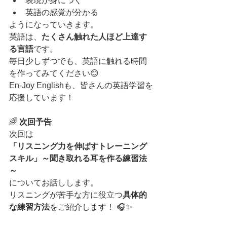
表現が身につく
英語の感覚が分かる
ようになっていきます。
英語は、
たくさん触れた人ほど上達す
る言語
です。
毎日少しずつでも、英語に触れる時間
を作ってみてください😊
En-Joy Englishも、皆さんの英語学習を
応援しています！
🌈 
次回予告
次回は
「リスニング力を伸ばすトレーニング
スキル」～聞き取れる耳を作る練習法
～
についてお話しします。
リスニングが苦手な方に役立つ
具体的
な練習方法
をご紹介します！ 🎧✨