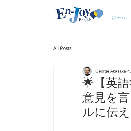
ホーム
All Posts
George Akasaka
4
🌟【英
意見を言
ルに伝え