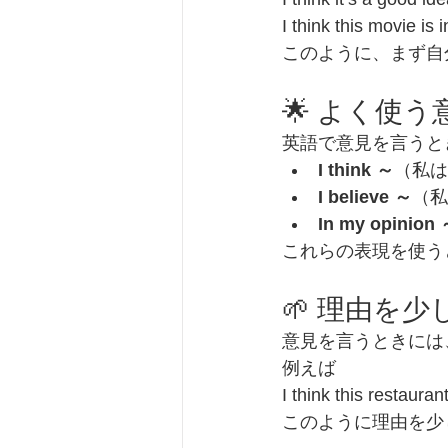
I think this mo
このように、まず自
🌟 よく使
英語で意見を言うと
I think ～
（私は
I believe ～
（私
In my opinion
これらの表現を使う
🌱 理由を
意見を言うときには
例えば
I think this restaura
このように理由を少