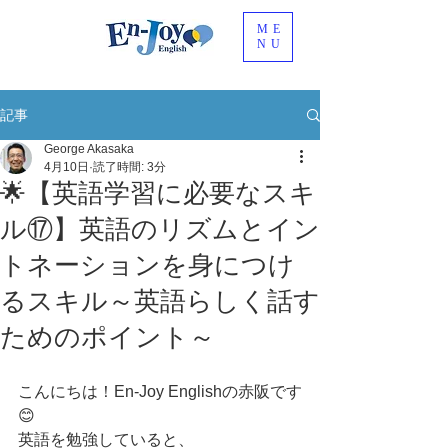
ME
NU
記事
George Akasaka
4月10日
読了時間: 3分
🌟【英語学習に必要なスキ
ル⑰】英語のリズムとイン
トネーションを身につけ
るスキル～英語らしく話す
ためのポイント～
こんにちは！En-Joy Englishの赤阪です
😊
英語を勉強していると、