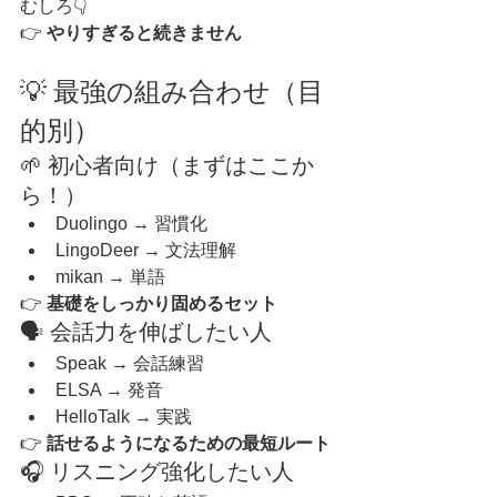
むしろ👇
👉 
やりすぎると続きません
💡 最強の組み合わせ（目
的別）
🌱 初心者向け（まずはここか
ら！）
Duolingo → 習慣化
LingoDeer → 文法理解
mikan → 単語
👉 
基礎をしっかり固めるセット
🗣️ 会話力を伸ばしたい人
Speak → 会話練習
ELSA → 発音
HelloTalk → 実践
👉 
話せるようになるための最短ルート
🎧 リスニング強化したい人