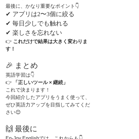
最後に、かなり重要なポイント👇
✔ アプリは2〜3個に絞る
✔ 毎日少しでも触れる
✔ 楽しさを忘れない
👉 
これだけで結果は大きく変わりま
す！
🎉 まとめ
英語学習は👇
👉 
「正しいツール × 継続」
これで決まります！
今回紹介したアプリをうまく使って、
ぜひ英語力アップを目指してみてくだ
さい😊
🙌 最後に
En-Joy Englishでは、これからも👇