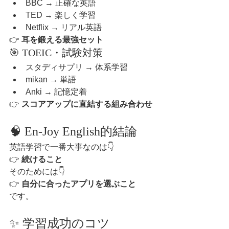
BBC → 正確な英語
TED → 楽しく学習
Netflix → リアル英語
👉 
耳を鍛える最強セット
🎯 TOEIC・試験対策
スタディサプリ → 体系学習
mikan → 単語
Anki → 記憶定着
👉 
スコアアップに直結する組み合わせ
🧠 En-Joy English的結論
英語学習で一番大事なのは👇
👉 
続けること
そのためには👇
👉 
自分に合ったアプリを選ぶこと
です。
✨ 学習成功のコツ