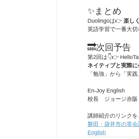
✨まとめ
Duolingoは👉 
楽し
英語学習で一番大切
🔜次回予告
第2回は👇👉 HelloTa
ネイティブと実際に
「勉強」から「実践
En-Joy English
校長　ジョージ赤阪
講師紹介のリンクを
磐田・袋井市の英会話ス
English