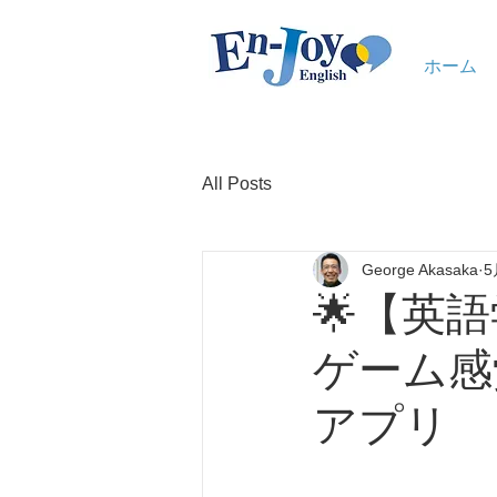
ホーム
All Posts
George Akasaka
5
🌟【英語
ゲーム感
アプリ