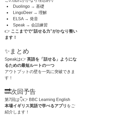
この流れがかなり理想的👇
Duolingo → 基礎
LingoDeer → 理解
ELSA → 発音
Speak → 会話練習
👉 
ここまでで“話せる力”がかなり整い
ます！
✨まとめ
Speakは👉 
英語を「話せる」ようにな
るための最短ルートの一つ
アウトプットの壁を一気に突破できま
す！
🔜次回予告
第7回は👇👉 BBC Learning English
本場イギリス英語で学べるアプリ
をご
紹介します！