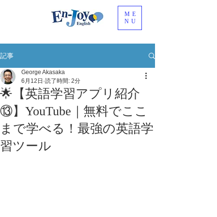
ME
NU
記事
George Akasaka
6月12日
読了時間: 2分
🌟【英語学習アプリ紹介
⑬】YouTube｜無料でここ
まで学べる！最強の英語学
習ツール