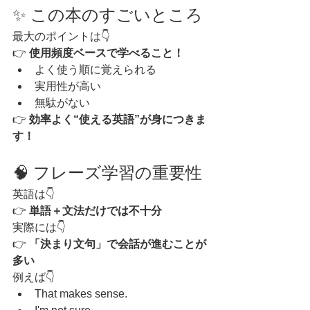
✨ この本のすごいところ
最大のポイントは👇
👉 
使用頻度ベースで学べること！
よく使う順に覚えられる
実用性が高い
無駄がない
👉 
効率よく“使える英語”が身につきま
す！
🧠 フレーズ学習の重要性
英語は👇
👉 
単語＋文法だけでは不十分
実際には👇
👉 
「決まり文句」で会話が進むことが
多い
例えば👇
That makes sense.