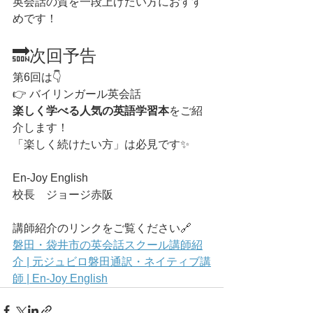
英会話の質を一段上げたい方におすす
めです！
🔜次回予告
第6回は👇
👉 バイリンガール英会話
楽しく学べる人気の英語学習本
をご紹
介します！
「楽しく続けたい方」は必見です✨
En-Joy English
校長　ジョージ赤阪
講師紹介のリンクをご覧ください🔗
磐田・袋井市の英会話スクール講師紹
介 | 元ジュビロ磐田通訳・ネイティブ講
師 | En-Joy English