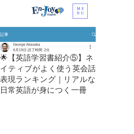
ME
NU
記事
George Akasaka
6月19日
読了時間: 2分
🌟【英語学習書紹介⑤】ネ
イティブがよく使う英会話
表現ランキング｜リアルな
日常英語が身につく一冊