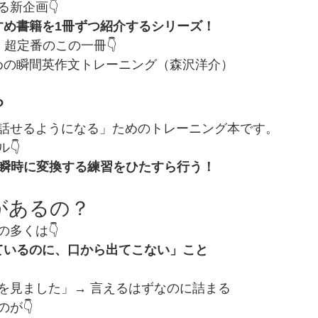
新企画👇
すめ書籍を1冊ずつ紹介するシリーズ！
超定番のこの一冊👇
ための瞬間英作文トレーニング（森沢洋介）
？
話せるようになる」ためのトレーニング本です。
👇
に瞬時に変換する練習をひたすら行う！
果があるの？
多くは👇
ているのに、口から出てこない」こと
を見ました」→ 言えるはずなのに詰まる
が👇