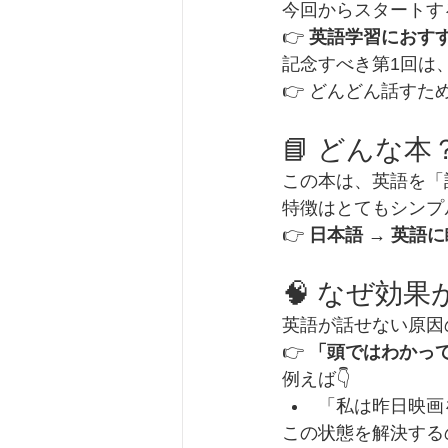
今回からスタートする
👉 
英語学習におす
記念すべき第1回は、
👉 どんどん話す
📘 どんな本
この本は、英語を「
特徴はとてもシンプル
👉 
日本語 → 英語
🧠 なぜ効
英語が話せない原因の
👉 
「頭ではわかっ
例えば👇
「私は昨日映画
この状態を解決するの