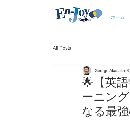
ホーム
All Posts
George Akasaka
6
🌟【英
ーニング
なる最強