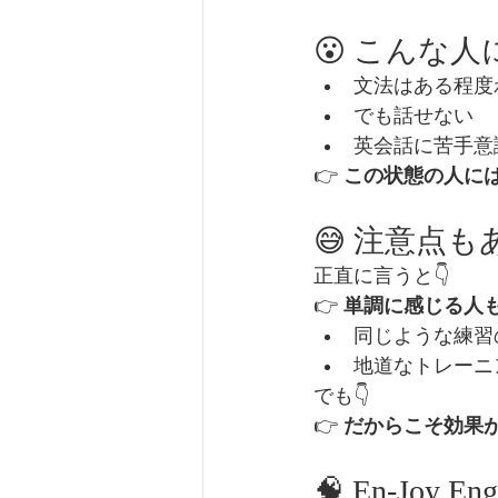
😮 こんな
文法はある程度
でも話せない
英会話に苦手意
👉 
この状態の人に
😅 注意点
正直に言うと👇
👉 
単調に感じる人
同じような練習
地道なトレーニ
でも👇
👉 
だからこそ効果
🧠 En-Joy 