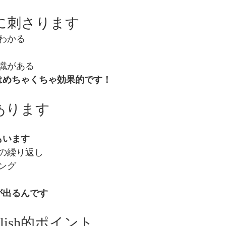
人に刺さります
わかる
識がある
はめちゃくちゃ効果的です！
もあります
もいます
の繰り返し
ング
が出るんです
English的ポイント