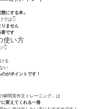
状態にする本」
では👇
なりません
必要です
めの使い方
👇
続ける
ない
るのがポイントです！
の瞬間英作文トレーニング」は
”に変えてくれる一冊