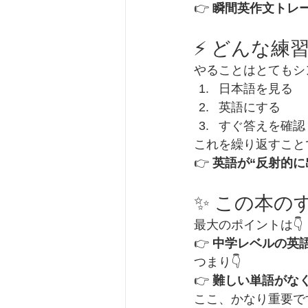
👉 
瞬間英作文トレ
⚡ どんな練
やることはとてもシン
日本語を見る
英語にする
すぐ答えを確認
これを繰り返すことで
👉 
英語が“反射的に
✨ この本の
最大のポイントは👇
👉 
中学レベルの英
つまり👇
👉 
難しい単語がな
ここ、かなり重要で