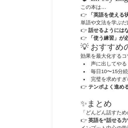
この本は…
👉 
「英語を使える
単語や文法を学ぶだけ
👉 
話せるようには
👉 
「使う練習」が
💡 おすす
効果を最大化するコツ
声に出してやる
毎日10〜15分
完璧を求めすぎ
👉 
テンポよく進め
✨まとめ
「どんどん話すため
👉 
英語を“話せる力