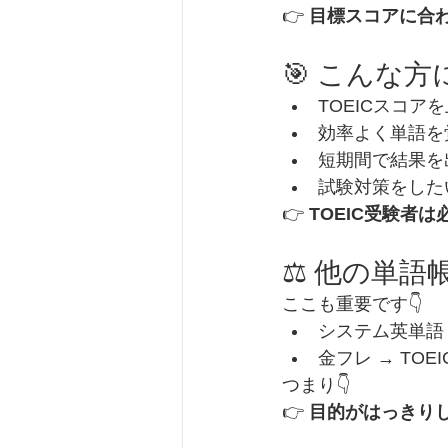
👉 
目標スコアに合
🎯 こんな
TOEICスコア
効率よく単語を
短期間で結果を
試験対策をした
👉 
TOEIC受験者
⚖️ 他の単
ここも重要です👇
システム英単語
金フレ → TOE
つまり👇
👉 
目的がはっきり