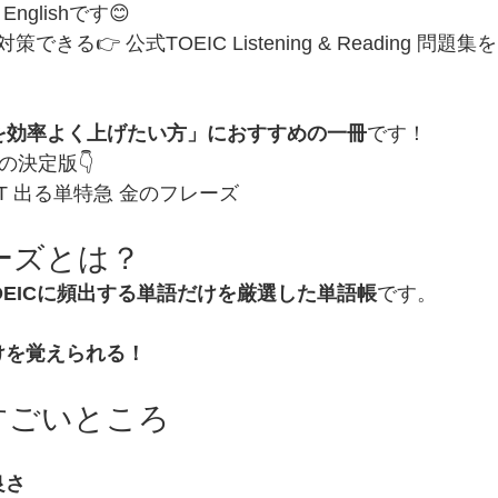
nglishです😊
きる👉 公式TOEIC Listening & Reading 問
アを効率よく上げたい方」におすすめの一冊
です！
の決定版👇
TEST 出る単特急 金のフレーズ
レーズとは？
OEICに頻出する単語だけを厳選した単語帳
です。
けを覚えられる！
すごいところ
良さ