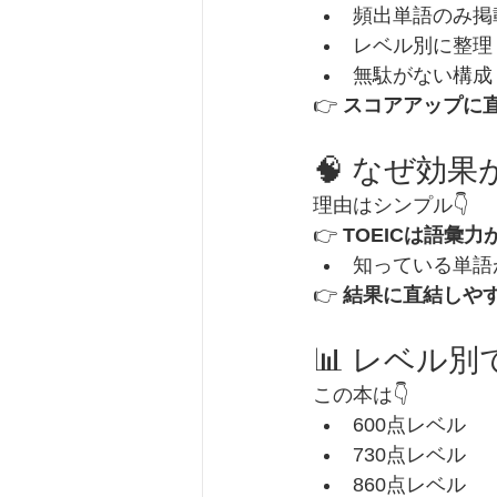
頻出単語のみ掲
レベル別に整理
無駄がない構成
👉 
スコアアップに
🧠 なぜ効
理由はシンプル👇
👉 
TOEICは語彙
知っている単語
👉 
結果に直結しや
📊 レベル
この本は👇
600点レベル
730点レベル
860点レベル