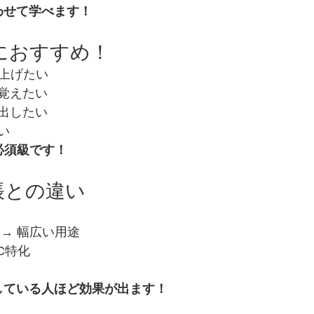
わせて学べます！
方におすすめ！
を上げたい
覚えたい
出したい
い
は必須級です！
語帳との違い
 → 幅広い用途
IC特化
している人ほど効果が出ます！