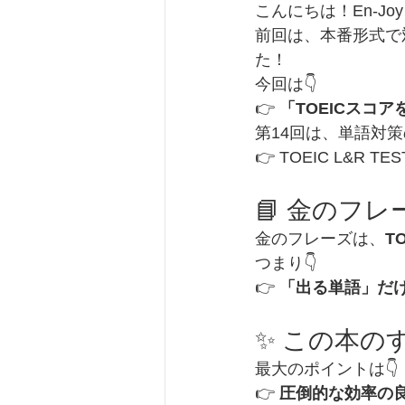
こんにちは！En-Joy E
前回は、本番形式で対策で
た！
今回は👇
👉 
「TOEICスコ
第14回は、単語対策
👉 TOEIC L&R 
📘 金のフ
金のフレーズは、
T
つまり👇
👉 
「出る単語」だ
✨ この本の
最大のポイントは👇
👉 
圧倒的な効率の