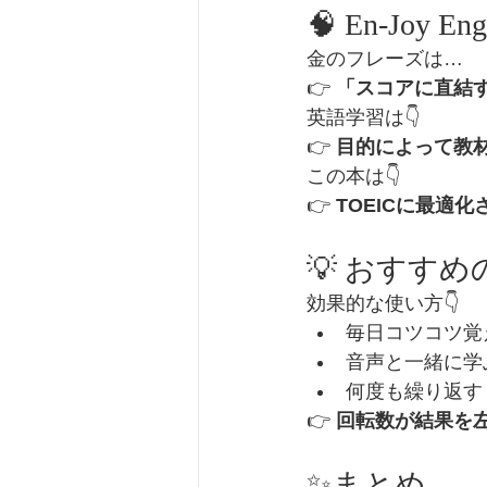
🧠 En-Joy 
金のフレーズは…
👉 
「スコアに直結
英語学習は👇
👉 
目的によって教
この本は👇
👉 
TOEICに最適
💡 おすす
効果的な使い方👇
毎日コツコツ覚
音声と一緒に学
何度も繰り返す
👉 
回転数が結果を
✨まとめ