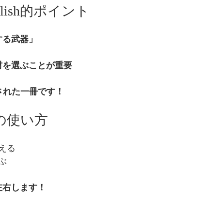
English的ポイント
する武器」
材を選ぶことが重要
化された一冊です！
めの使い方
える
ぶ
左右します！