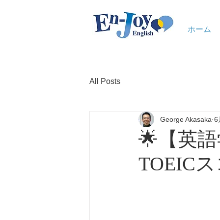
ホーム
All Posts
George Akasaka
6
🌟【英
TOEI