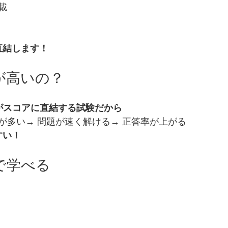
載
直結します！
果が高いの？
力がスコアに直結する試験だから
が多い→ 問題が速く解ける→ 正答率が上がる
すい！
別で学べる