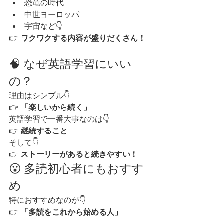
恐竜の時代
中世ヨーロッパ
宇宙など👇
👉 
ワクワクする内容が盛りだくさん！
🧠 なぜ英語学習にいい
の？
理由はシンプル👇
👉 
「楽しいから続く」
英語学習で一番大事なのは👇
👉 
継続すること
そして👇
👉 
ストーリーがあると続きやすい！
😮 多読初心者にもおすす
め
特におすすめなのが👇
👉 
「多読をこれから始める人」