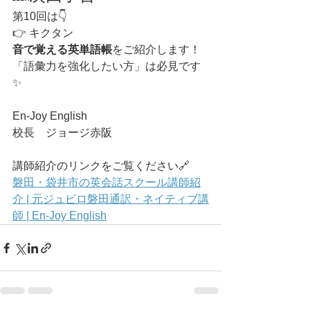
第10回は👇
👉 キクタン
音で覚える英単語帳
をご紹介します！
「語彙力を強化したい方」は必見です
✨
En-Joy English
校長　ジョージ赤阪
講師紹介のリンクをご覧ください🔗
磐田・袋井市の英会話スクール講師紹
介 | 元ジュビロ磐田通訳・ネイティブ講
師 | En-Joy English