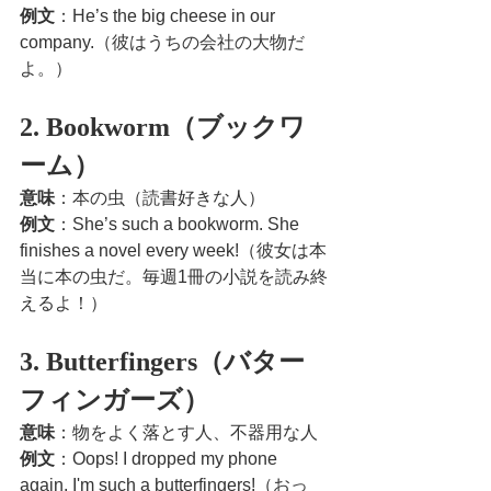
例文
：He’s the big cheese in our 
company.（彼はうちの会社の大物だ
よ。）
2. Bookworm（ブックワ
ーム）
意味
：本の虫（読書好きな人）
例文
：She’s such a bookworm. She 
finishes a novel every week!（彼女は本
当に本の虫だ。毎週1冊の小説を読み終
えるよ！）
3. Butterfingers（バター
フィンガーズ）
意味
：物をよく落とす人、不器用な人
例文
：Oops! I dropped my phone 
again. I'm such a butterfingers!（おっ