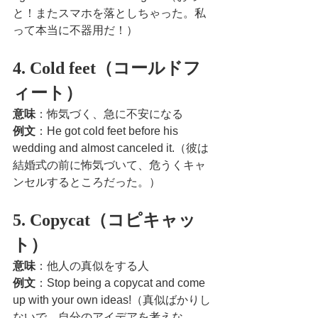
と！またスマホを落としちゃった。私
って本当に不器用だ！）
4. Cold feet（コールドフ
ィート）
意味
：怖気づく、急に不安になる
例文
：He got cold feet before his 
wedding and almost canceled it.（彼は
結婚式の前に怖気づいて、危うくキャ
ンセルするところだった。）
5. Copycat（コピキャッ
ト）
意味
：他人の真似をする人
例文
：Stop being a copycat and come 
up with your own ideas!（真似ばかりし
ないで、自分のアイデアを考えな