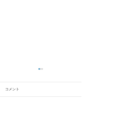
コメント
コメントを追加…
🌸 En-Joy Englishの英検合
親子で楽しく英