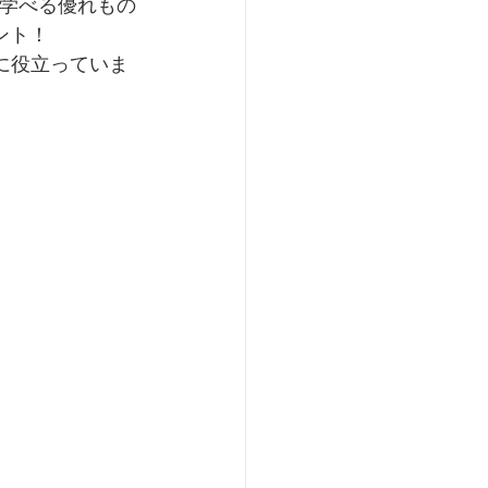
語が学べる優れもの
ント！
プに役立っていま