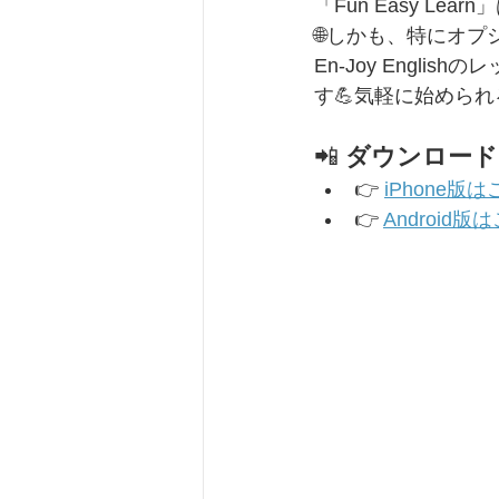
「Fun Easy 
🌐しかも、特にオ
En-Joy Eng
す💪気軽に始めら
📲 
ダウンロード
👉 
iPhone版
👉 
Android版