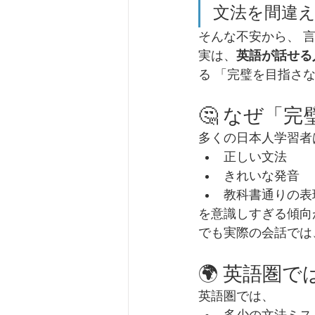
文法を間違え
そんな不安から、 
実は、
英語が話せる
る 「完璧を目指さ
🤔 なぜ「
多くの日本人学習者
正しい文法
きれいな発音
教科書通りの表
を意識しすぎる傾向
でも実際の会話では、
🌍 英語圏
英語圏では、
多少の文法ミス