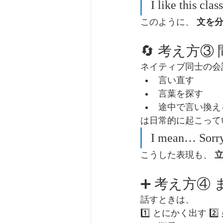
I like this clas
このように、 
文を
🔄 考え方
ネイティブ同士の会
言い直す
言葉を探す
途中で言い換え
は日常的に起こって
I mean… Sorr
こうした表現も、 
➕ 考え方④ 
話すときは、
1️⃣ とにかく出す 2