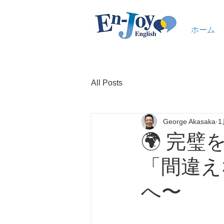
ホーム
All Posts
George Akasaka
1
🌍 完
「間違え
へ〜