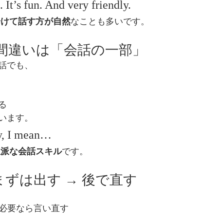
s. It’s fun. And very friendly.
分けて話す方が自然
なことも多いです。
③ 間違いは「会話の一部」
話でも、
る
います。
y, I mean…
立派な会話スキル
です。
まずは出す → 後で直す
️⃣ 必要なら言い直す