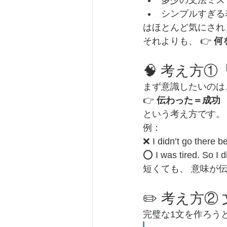
シンプルすぎる
はほとんど気にされ
それよりも、 👉 
何
🧠 考え方
まず意識したいのは
👉 
伝わった＝成功
という考え方です。
例：
❌ I didn’t go there b
⭕ I was tired. So I d
短くても、 意味が伝
✏️ 考え方
完璧な1文を作ろう