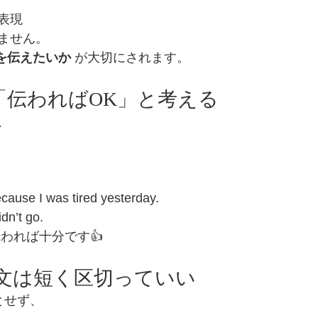
表現
ません。
を伝えたいか
 が大切にされます。
①「伝わればOK」と考える
、
ecause I was tired yesterday.
idn’t go.
われば十分です👍
② 文は短く区切っていい
とせず、