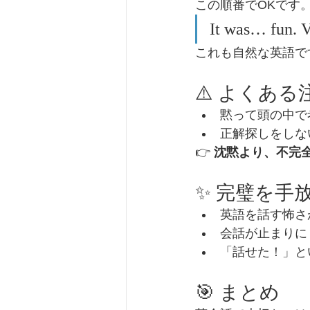
この順番でOKです
It was… fun. V
これも自然な英語で
⚠️ よくある
黙って頭の中で
正解探しをしな
👉 
沈黙より、不完
✨ 完璧を手
英語を話す怖さ
会話が止まりに
「話せた！」と
🎯 まとめ