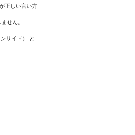
）が正しい言い方
じません。
オンサイド） と