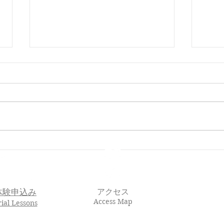
🌸 En-Joy Englishの英検合格
親子
実績（2026年度 第1回）
En-J
体験申込み
アクセス
Access Map
rial Lessons