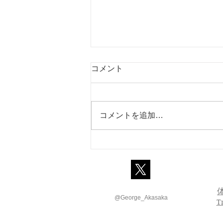
コメント
コメントを追加…
幼児に英語を学ばせるときに
大切な5つのこと
@George_Akasaka
T