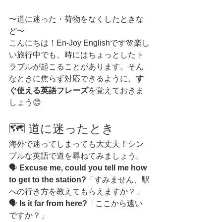
〜道に迷った・荷物をなくしたときな
ど〜
こんにちは！En-Joy Englishです🌸楽し
い旅行中でも、時にはちょっとしたト
ラブルが起こることがあります。そん
なときに焦らず対応できるように、
す
ぐ使える英語フレーズ
を覚えておきま
しょう😊
🗺️ 道に迷ったとき
海外で迷ってしまっても大丈夫！シン
プルな英語で道を尋ねてみましょう。
🗣️ 
Excuse me, could you tell me how 
to get to the station?
「すみません、駅
への行き方を教えてもらえますか？」
🗣️ 
Is it far from here?
「ここから遠い
ですか？」