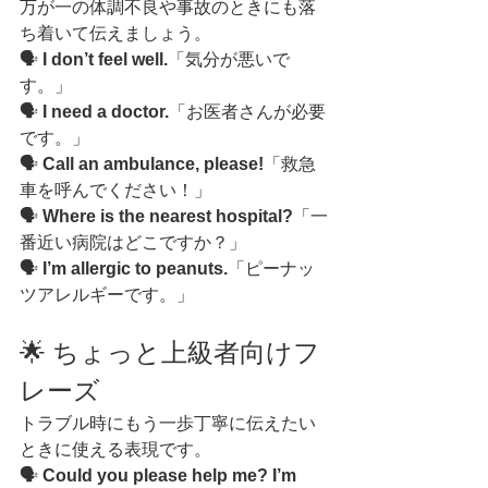
万が一の体調不良や事故のときにも落
ち着いて伝えましょう。
🗣️ 
I don’t feel well.
「気分が悪いで
す。」
🗣️ 
I need a doctor.
「お医者さんが必要
です。」
🗣️ 
Call an ambulance, please!
「救急
車を呼んでください！」
🗣️ 
Where is the nearest hospital?
「一
番近い病院はどこですか？」
🗣️ 
I’m allergic to peanuts.
「ピーナッ
ツアレルギーです。」
🌟 ちょっと上級者向けフ
レーズ
トラブル時にもう一歩丁寧に伝えたい
ときに使える表現です。
🗣️ 
Could you please help me? I’m 