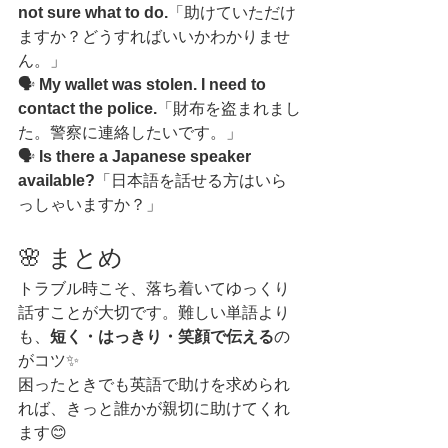
not sure what to do.
「助けていただけ
ますか？どうすればいいかわかりませ
ん。」
🗣️ 
My wallet was stolen. I need to 
contact the police.
「財布を盗まれまし
た。警察に連絡したいです。」
🗣️ 
Is there a Japanese speaker 
available?
「日本語を話せる方はいら
っしゃいますか？」
🌸 まとめ
トラブル時こそ、落ち着いてゆっくり
話すことが大切です。難しい単語より
も、
短く・はっきり・笑顔で伝える
の
がコツ✨
困ったときでも英語で助けを求められ
れば、きっと誰かが親切に助けてくれ
ます😊