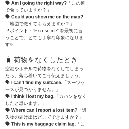
🗣️ 
Am I going the right way?
「この道
で合っていますか？」
🗣️ 
Could you show me on the map?
「地図で教えてもらえますか？」
📍ポイント：“Excuse me” を最初に言
うことで、とても丁寧な印象になりま
す✨
🧳 荷物をなくしたとき
空港やホテルで荷物をなくしてしまっ
たら、落ち着いてこう伝えましょう。
🗣️ 
I can’t find my suitcase.
「スーツケ
ースが見つかりません。」
🗣️ 
I think I lost my bag.
「カバンをなく
したと思います。」
🗣️ 
Where can I report a lost item?
「遺
失物の届け出はどこでできますか？」
🗣️ 
This is my baggage claim tag.
「こ