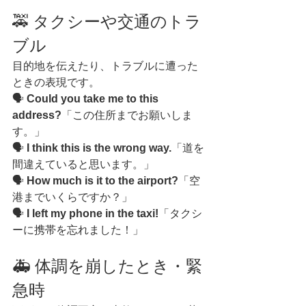
🚕 タクシーや交通のトラ
ブル
目的地を伝えたり、トラブルに遭った
ときの表現です。
🗣️ 
Could you take me to this 
address?
「この住所までお願いしま
す。」
🗣️ 
I think this is the wrong way.
「道を
間違えていると思います。」
🗣️ 
How much is it to the airport?
「空
港までいくらですか？」
🗣️ 
I left my phone in the taxi!
「タクシ
ーに携帯を忘れました！」
🚑 体調を崩したとき・緊
急時