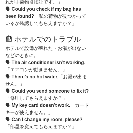
れが手荷物引換証です。」
🗣️ 
Could you check if my bag has 
been found?
「私の荷物が見つかって
いるか確認してもらえますか？」
🏨 ホテルでのトラブル
ホテルで設備が壊れた・お湯が出ない
などのときに。
🗣️ 
The air conditioner isn’t working.
「エアコンが動きません。」
🗣️ 
There’s no hot water.
「お湯が出ま
せん。」
🗣️ 
Could you send someone to fix it?
「修理してもらえますか？」
🗣️ 
My key card doesn’t work.
「カード
キーが使えません。」
🗣️ 
Can I change my room, please?
「部屋を変えてもらえますか？」