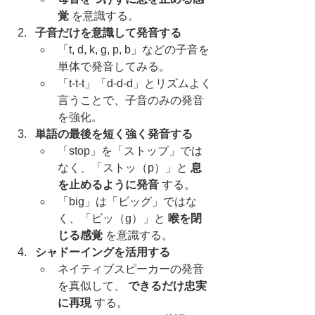
覚
 を意識する。
子音だけを意識して発音する
「t, d, k, g, p, b」などの子音を
単体で発音してみる。
「t-t-t」「d-d-d」とリズムよく
言うことで、子音のみの発音
を強化。
単語の最後を短く強く発音する
「stop」を「ストップ」では
なく、「ストッ（p）」と 
息
を止めるように発音
 する。
「big」は「ビッグ」ではな
く、「ビッ（g）」と 
喉を閉
じる感覚
 を意識する。
シャドーイングを活用する
ネイティブスピーカーの発音
を真似して、 
できるだけ忠実
に再現
 する。