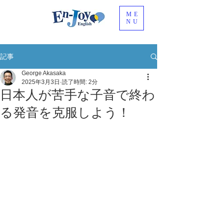
ME
NU
記事
George Akasaka
2025年3月3日
読了時間: 2分
日本人が苦手な子音で終わ
る発音を克服しよう！