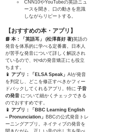
CNN10やYouTubeの英語ニュ
ースを聞き、口の動きを意識
しながらリピートする。
【おすすめの本・アプリ】
📘 本：「英語耳」 (松澤喜好 著)
英語の
発音を体系的に学べる定番書。日本人
が苦手な発音について詳しく解説され
ているので、tやdの発音矯正にも役立
ちます。
📱 アプリ：「ELSA Speak」
AIが発音
を判定し、どこを修正すべきかフィー
ドバックしてくれるアプリ。特に 
子音
の発音
 について細かくチェックできる
のでおすすめです。
📱 アプリ：「BBC Learning English 
– Pronunciation」
BBCの公式発音トレ
ーニングアプリ。ネイティブの発音を
聞きながら、正しい音の出し方を学べ