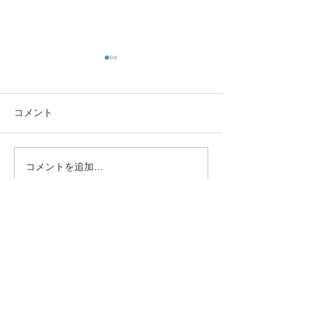
コメント
コメントを追加…
🌸 En-Joy Englishの英検合
親子で楽しく英
格実績（2026年度 第1回）
う！En-Joy Eng
体験申込み
Trial Lessons