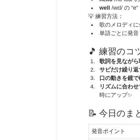
well
 /wɛl/ の
💡 練習方法：
歌のメロディに
単語ごとに発音
🎵 練習のコ
歌詞を見ながら
サビだけ繰り返
口の動きを鏡で
リズムに合わせ
時にアップ✨
📝 今日のま
発音ポイント