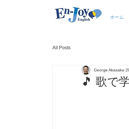
ホーム
All Posts
George Akasaka
2
🎵 歌