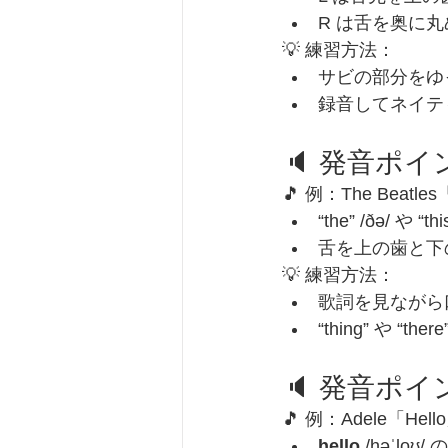
R は舌を奥に丸
💡 練習方法：
サビの部分をゆ
録音してネイテ
🔈 発音ポイ
🎵 例：The Beatles「
“the” /ðə/ や “
舌を上の歯と下
💡 練習方法：
歌詞を見ながら
“thing” や “
🔈 発音ポ
🎵 例：Adele「Hell
hello
 /həˈloʊ