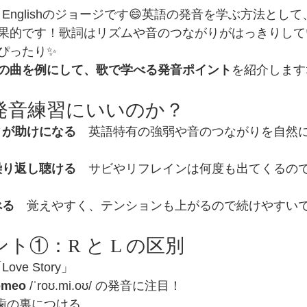
y Englishのジョージです😄英語の発音を学ぶ方法とし
果的です！歌詞はリズムや音のつながりがはっきりして
ぴったり✨
の曲を例にして、歌で学べる発音ポイント
を紹介します
が発音練習にいいのか？
ィが助けになる
　英語特有の強弱や音のつながりを自然
繰り返し聴ける
　サビやリフレインは何度も出てくるの
べる
　覚えやすく、テンションも上がるので続けやすいで
ント①：R と L の区別
「Love Story」
omeo
 /ˈroʊ.mi.oʊ/ の発音に注目！
の歯の裏につける