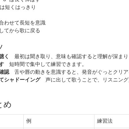
 “e” は短くはっきり
合わせて長短を意識
してから歌に戻る
ツ
聴く
　最初は聞き取り、意味も確認すると理解が深まり
す
　短時間で集中して練習できます。
確認
　舌や唇の動きを意識すると、発音がぐっとクリア
てシャドーイング
　声に出して歌うことで、リスニング
とめ
例
練習法