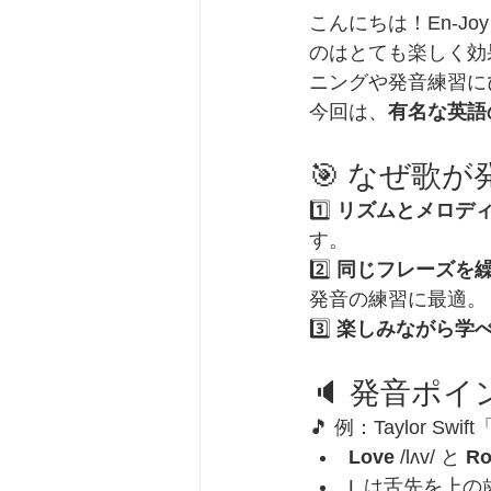
こんにちは！En-Jo
のはとても楽しく効
ニングや発音練習に
今回は、
有名な英語
🎯 なぜ歌
1️⃣ 
リズムとメロデ
す。
2️⃣ 
同じフレーズを
発音の練習に最適。
3️⃣ 
楽しみながら学
🔈 発音ポイ
🎵 例：Taylor Swift
Love
 /lʌv/ と 
R
L は舌先を上