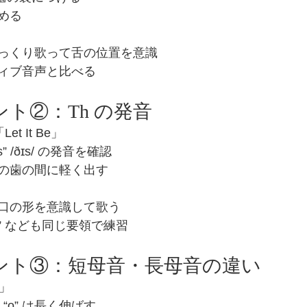
める
っくり歌って舌の位置を意識
ィブ音声と比べる
ント②：Th の発音
Let It Be」
this” /ðɪs/ の発音を確認
の歯の間に軽く出す
口の形を意識して歌う
there” なども同じ要領で練習
イント③：短母音・長母音の違い
o」
/ の “o” は長く伸ばす