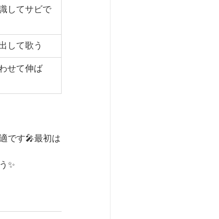
識してサビで
出して歌う
わせて伸ば
適です🎤最初は
う✨