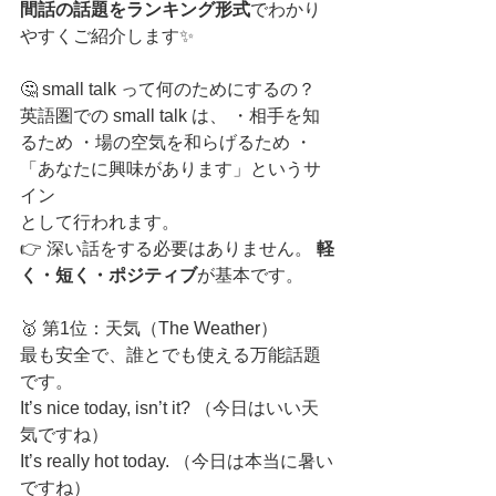
間話の話題をランキング形式
でわかり
やすくご紹介します✨
🤔 small talk って何のためにするの？
英語圏での small talk は、 ・相手を知
るため ・場の空気を和らげるため ・
「あなたに興味があります」というサ
イン
として行われます。
👉 深い話をする必要はありません。 
軽
く・短く・ポジティブ
が基本です。
🥇 第1位：天気（The Weather）
最も安全で、誰とでも使える万能話題
です。
It’s nice today, isn’t it? （今日はいい天
気ですね）
It’s really hot today. （今日は本当に暑い
ですね）