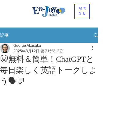
ME
NU
記事
George Akasaka
2025年8月12日
読了時間: 2分
🐱無料＆簡単！ChatGPTと
毎日楽しく英語トークしよ
う🗣️💬