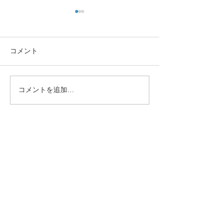
コメント
コメントを追加…
🌸 En-Joy Englishの英検合
親子で楽しく英
格実績（2026年度 第1回）
う！En-Joy Eng
体験申込み
Trial Lessons
アクセス
Access Map