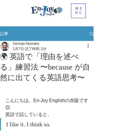
ME
NU
記事
George Akasaka
1月7日
読了時間: 2分
🌍 英語で「理由を述べ
る」練習法 〜because が自
然に出てくる英語思考〜
こんにちは。En-Joy Englishの赤阪です
😊
英語で話していると、
I like it. I think so.