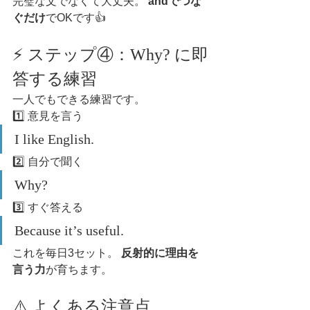
完璧な文でなくて大丈夫。 
andでつな
ぐだけ
でOKです👍
⚡ ステップ④：Why? に即
答する練習
一人でもできる練習です。
1️⃣ 意見を言う
I like English.
2️⃣ 自分で聞く
Why?
3️⃣ すぐ答える
Because it’s useful.
これを毎日3セット。 
反射的に理由を
言う力
が育ちます。
⚠️ よくある注意点