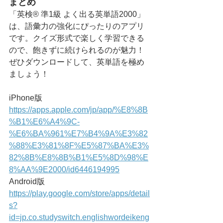
まとめ
「英検® 準1級 よく出る英単語2000」
は、語彙力の強化にぴったりのアプリ
です。クイズ形式で楽しく学習できる
ので、飽きずに続けられるのが魅力！
ぜひダウンロードして、英単語を極め
ましょう！
iPhone版
https://apps.apple.com/jp/app/%E8%8B
%B1%E6%A4%9C-
%E6%BA%961%E7%B4%9A%E3%82
%88%E3%81%8F%E5%87%BA%E3%
82%8B%E8%8B%B1%E5%8D%98%E
8%AA%9E2000/id6446194995
Android版
https://play.google.com/store/apps/detail
s?
id=jp.co.studyswitch.englishwordeikeng