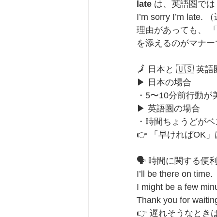
late
 は、英語圏では 
I’m sorry I’m l
理由があっても、 
を添えるのがマナー
🗾 日本と 🇺🇸
▶ 日本の場合
・5〜10分前行動が
▶ 英語圏の場合
・時間ちょうどがベ
👉 「早ければOK
🗣️ 時間に関する
I’ll be there o
I might be a fe
Thank you for 
👉 遅れそうなときは