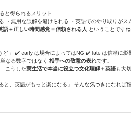
すると得られるメリット
る ・無用な誤解を避けられる ・英語でのやり取りがス
英語＋正しい時間感覚＝信頼される人
 ということですね
ちょうど」 ✔️ early は場合によってはNG ✔️ late は信頼に
は単なる数字ではなく 
相手への敬意の表れ
です。
 では、 こうした
実生活で本当に役立つ文化理解＋英語
も大
ると、英語がもっと楽になる」 そんな気づきになれば嬉