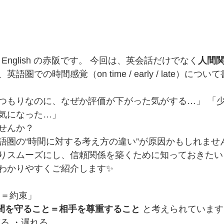
y English の赤阪です。 今回は、英会話だけでなく
人間
圏での時間感覚（on time / early / late）につ
つもりなのに、なぜか評価が下がった気がする…」 「
気になった…」
せんか？
語圏の“時間に対する考え方の違い”が原因かもしれませ
りスムーズにし、信頼関係を築くために知っておきたい
わかりやすくご紹介します✨
間＝約束」
間を守ること＝相手を尊重すること
 と考えられていま
る ・遅れる