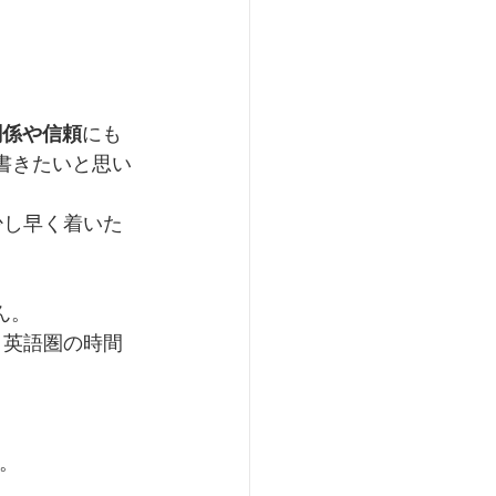
関係や信頼
にも
いて書きたいと思い
少し早く着いた
ん。
 英語圏の時間
す。