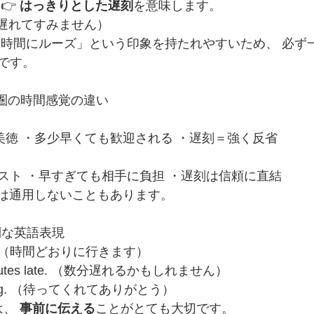
👉 
はっきりとした遅刻
を意味します。
ate. （遅れてすみません）
「時間にルーズ」という印象を持たれやすいため、 必ず
です。
 英語圏の時間感覚の違い
美徳 ・多少早くても歓迎される ・遅刻＝強く反省
スト ・早すぎても相手に負担 ・遅刻は信頼に直結
」は通用しないこともあります。
便利な英語表現
n time. （時間どおりに行きます）
w minutes late. （数分遅れるかもしれません）
waiting. （待ってくれてありがとう）
、 
事前に伝える
ことがとても大切です。