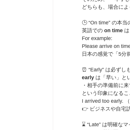
どちらも、場合によ
🕒 “On time” の
英語での 
on time
 は
For example:
Please arrive 
日本の感覚で「5分前
⏰ “Early” は必
early
 は「早い」と
・相手の準備前に来
という印象になるこ
I arrived too e
👉 ビジネスや自宅
⌛ “Late” は明確