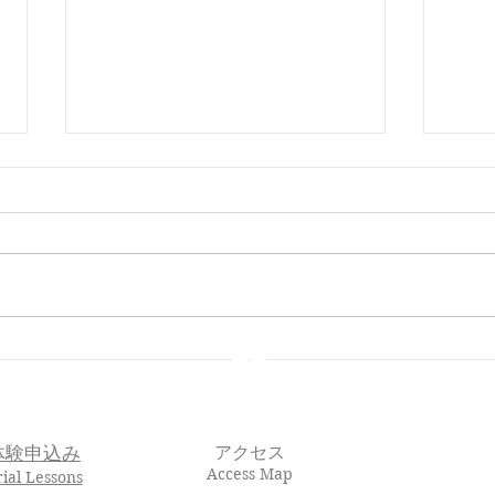
🌸 En-Joy Englishの英検合格
親子
実績（2026年度 第1回）
En-J
体験申込み
アクセス
Access Map
rial Lessons