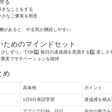
作る
好きなことをする
小さなご褒美を用意
酬があると、やる気が継続しやすい
ないためのマインドセット
「少しずつ」でOK2️⃣ 毎日の達成感を意識する3️⃣ 楽しさを
 ご褒美でモチベーションを維持
とめ
具体例
ポイント
1日5分単語学習
達成感を積み
アプリで記録、日記
自分の努力を