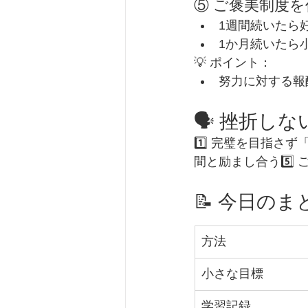
⑤ ご褒美制度を
1週間続いたら
1か月続いたら
💡 ポイント：
努力に対する報
🗣 挫折し
1️⃣ 完璧を目指さず
間と励まし合う5️⃣
📝 今日のま
方法
小さな目標
学習記録