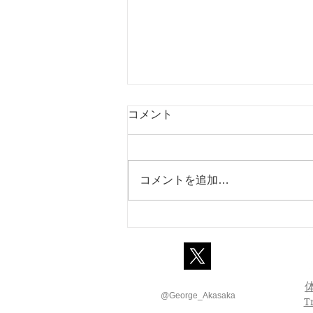
コメント
コメントを追加…
幼児に英語を学ばせるときに
大切な5つのこと
@George_Akasaka
T