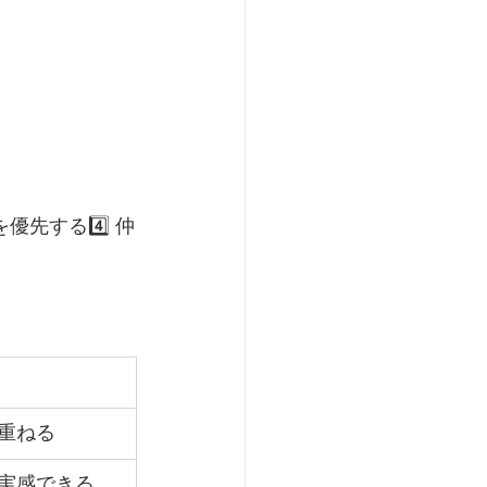
優先する4️⃣ 仲
重ねる
実感できる