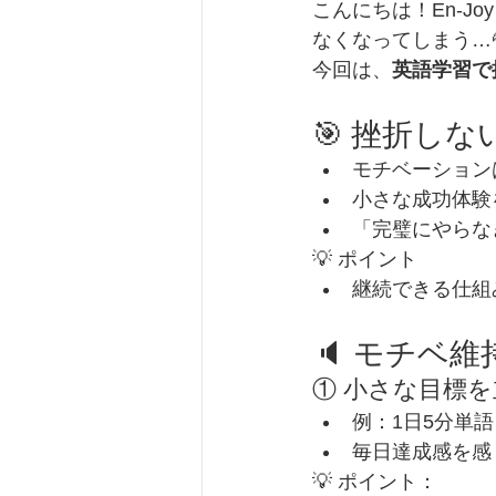
こんにちは！En-Jo
なくなってしまう…
今回は、
英語学習で
🎯 挫折し
モチベーション
小さな成功体験
「完璧にやらな
💡 ポイント
継続できる仕組
🔈 モチベ
① 小さな目標
例：1日5分単
毎日達成感を感
💡 ポイント：