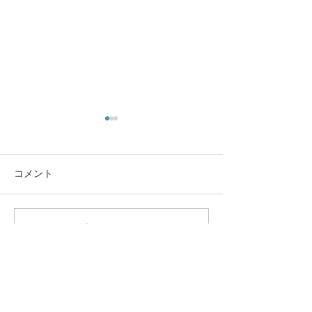
コメント
コメントを追加…
🌸 En-Joy Englishの英検合
親子で楽しく英
格実績（2026年度 第1回）
う！En-Joy Eng
体験申込み